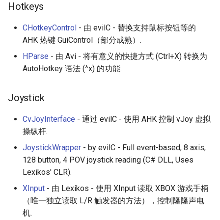
Hotkeys
Calculators
CHotkeyControl
- 由 evilC - 替换支持鼠标按钮等的
Captcha
AHK 热键 GuiControl（部分成熟）.
Jupyter
HParse
- 由 Avi - 将有意义的快捷方式 (Ctrl+X) 转换为
AutoHotkey 语法 (^x) 的功能.
FIRST Robotics Competition
Joystick
Humane Technology
CvJoyInterface
- 通过 evilC - 使用 AHK 控制 vJoy 虚拟
Speakers
操纵杆.
JoystickWrapper
- by evilC - Full event-based, 8 axis,
Software Patreons
128 button, 4 POV joystick reading (C# DLL, Uses
Lexikos' CLR).
Parasite
XInput
- 由 Lexikos - 使用 XInput 读取 XBOX 游戏手柄
（唯一独立读取 L/R 触发器的方法），控制隆隆声电
机.