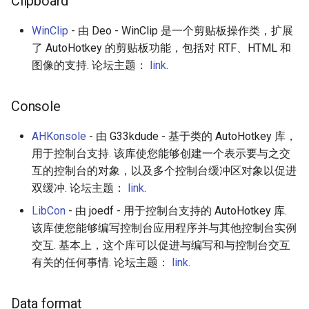
Clipboard
Amazon Web Services
Inspiration
Kubernetes
信息检索
Alfred Workflows
Readme
WinClip
- 由 Deo - WinClip 是一个剪贴板操作类，扩展
Menu
了 AutoHotkey 的剪贴板功能，包括对 RTF、HTML 和
Windows
Ember
Lumen
Terminals Are Sexy
Tools
图像的支持. 论坛主题：
link
.
Web
IPFS
Android UI
Serverless 框架
Styleguides
Hotkeys
Console
Fuse
iOS UI
Apache Wicket
设计与开发指南
Joystick
AHKonsole
- 由 G33kdude - 基于类的 AutoHotkey 库，
Heroku
Meteor
Vert.x
工程师博客
用于控制台支持. 该库使您能够创建一个表示要与之交
Maths
互的控制台的对象，以及多个控制台缓冲区对象以促进
Raspberry Pi
BEM
Terraform
Self Hosted
双缓冲. 论坛主题：
link
.
Memory
LibCon
- 由 joedf - 用于控制台支持的 AutoHotkey 库.
Qt
Flexbox
Vapor
FOSS Production Apps
该库使您能够编写控制台应用程序并与其他控制台实例
Networking
交互. 基本上，这个库可以促进与编写和与控制台交互
WebExtensions
Web Typography
Gulp
有关的任何事情. 论坛主题：
link
.
Plotting (graphs, bars,
charts and etc)
RubyMotion
Web Accessibility
AMA
Data format