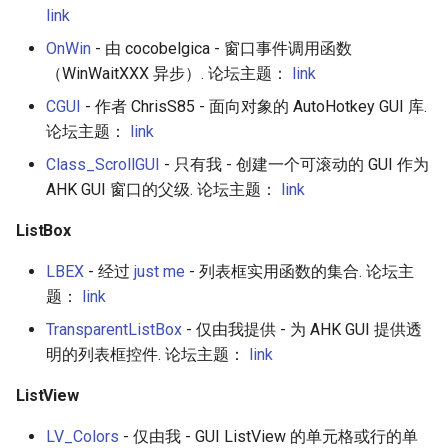
link
Healthcare
OnWin
- 由 cocobelgica - 窗口事件调用函数
（WinWaitXXX 异步）. 论坛主题：
link
Magento 2
CGUI
- 作者 ChrisS85 - 面向对象的 AutoHotkey GUI 库.
TikZ
论坛主题：
link
Class_ScrollGUI
- 只有我 - 创建一个可滚动的 GUI 作为
Neuroscience
AHK GUI 窗口的父级. 论坛主题：
link
Ad-Free
ListBox
LBEX
- 经过
just me
- 列表框实用函数的集合. 论坛主
Esolangs
题：
link
Prometheus
TransparentListBox
- 仅由我提供 - 为 AHK GUI 提供透
明的列表框控件. 论坛主题：
link
Homematic
ListView
Ledger
LV_Colors
- 仅由我 - GUI ListView 的单元格或行的单