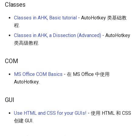
Classes
Classes in AHK, Basic tutorial
- AutoHotkey 类基础教
程.
Classes in AHK, a Dissection (Advanced)
- AutoHotkey
类高级教程.
COM
MS Office COM Basics
- 在 MS Office 中使用
AutoHotkey.
GUI
Use HTML and CSS for your GUIs!
- 使用 HTML 和 CSS
创建 GUI.