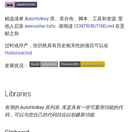
Database
g
React Native
Maintenance Modules
Web Components
Symfony 内容
加密
数学
PICO-8
GitHub
PostgreSQL
Audio Visualization
教育游戏
Incident Response
REST
s
Filesystem
精选清单
AutoHotkey
库、库分布、脚本、工具和资源. 受
Xamarin
npm
Polymer
Laravel
加密内容
递归
Game Boy Development
GitHub 内容
CouchDB
Broadcasting
学习 JavaScript
Vehicle Security and Car
Selenium
e
他人启发
awesome lists
. 请阅读
CONTRIBUTING.md
在贡
Hacking
Graphics
献之前.
a
Linux
AVA
Angular
Laravel 内容
机器视觉
Construct 2
Git Cheat Sheet & Git Flow
HBase
Pixel Art
Appium
Web 安全
GUI
过时或停产，但仍然具有历史相关性的项目可以在
r
Linux 内容
ESLint
Backbone
Rails
深度学习
Gideros
Git Tips
FFmpeg
持续集成与交付
Historical.md
c
Lockpicking
Combobox
发展状况：
macOS
Functional Programming
HTML5
Rails 内容
深度学习内容
Git Add-ons
Services Engineering
h
Umbraco
Custom Controls
macOS 内容
Observables
SVG
Phalcon
深度视觉
SSH
开发者免费
Refinery CMS
Edit
.
h
t
a
e
s
s
Libraries
.
e
watchOS
npm scripts
Canvas
有用的
开放的社会大学
FOSS for Developers
Answers
片段
h
t
a
s
s
Wagtail
General
有用的 AutoHotkey 库列表. 库是具有一些可重用功能的代
JVM
KnockoutJS
nginx
函数式变成
Hyper
Sketch
码，可以与您自己的代码结合以创建新功能.
Drupal
ListBox
Salesforce
Dojo Toolkit
Dropwizard
静态分析和代码质量
PowerShell
脚手架
ListView