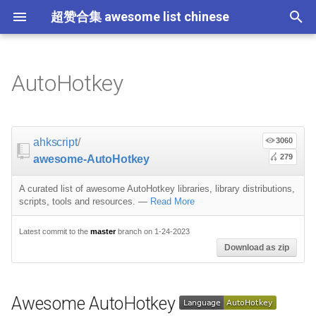
超赞合集 awesome list chinese
I
n
AutoHotkey
Node.js
Promises
教育
Asyncio
RxJava
Composer
Awesome AutoHotkey
ES6 Tools
Flask
大学课程
大数据
论文精选
免费编程书籍
Sublime Text
游戏开发
Quick Look Plugins
Science Fiction
Database
Creative Commons Media
CLI Workshoppers
应用安全
Robotics
Open Companies
Slack
软件定义网络
比特币
JSON
Containers
命令行
Core
Critical-Path Tools
Relay
Tips
Education
教育
Gems
教程
教程
西班牙语
论文
TensorFlow
浏览器插件
Slack
GeoJSON
Answers
Code Points
i
t
前端开发
Standard Style
练习
Scientific Audio
Libraries
Web 性能优化
Docker
数据科学
Hadoop
演讲
免费软件测试书籍
Vim
游戏演讲
Dev Env
Fantasy
MySQL
Fonts
学习编程
安全
IOT
Places to Post Your Startup
Slack 内容
网络分析
波场
JSON 内容
屏保
Scalability
Ruby 机器学习
NLP with Ruby
论文
Cheat Sheet
Datasets
ahkscript
/
3060
i
279
awesome-AutoHotkey
iOS
必看讲座
CircuitPython
Web Tools
Vagrant
数据科学内容
数据工程
算法
Go 书籍
Atom
Godot
Dotfiles
Podcasts
InfluxDB
Codeface
演讲
夺旗赛
Electronics
OKR Methodology
远程工作
PCAPTools
Non-Financial Blockchain
学生开发者优惠
Clipboard
应用
必看讲座
Core ML Models
教育
a
A curated list of awesome AutoHotkey libraries, library distributions,
Android
Tips
CSS
Pyramid
机器学习
Streaming
算法可视化
R 书籍
Visual Studio Code
开源游戏
Shell
Email Newsletters
Neo4j
Stock Resources
科技视频
恶意软件分析
Bluetooth Beacons
Leading and Managing
生产力
Mastodon
Sysadmin
Console
开源应用
Protips
H2O
l
scripts, tools and resources.
—
Read More
i
IoT & Hybrid Apps
网络层
CSS 内容
Play1 Framework
机器学习内容
Apache Spark
人工智能
思维扩展类书籍
Unity
Fish
IT Quotes
MongoDB
GIF
深入机器学习
Android 安全
Electric Guitar Specifications
Indie
Niche Job Boards
以太坊
Radio
Latest commit to the
Data format
master
branch on 1-24-2023
Download as zip
z
Electron
Micro npm Packages
React
CakePHP
语音与子软语言处理内容
SEO
书籍作者
Chess
命令行应用
RethinkDB
音乐
计算机历史
Hacking
面试
Awesome
Data Structures and
i
Algorithms
Awesome AutoHotkey
n
Cordova
Mad Science npm Packages
React 内容
Symfony
语言学
编程竞赛
Elixir 书籍
LÖVE
ZSH 插件
TinkerPop
开源文档
少儿编程
Honeypots
Code Review
Analytics