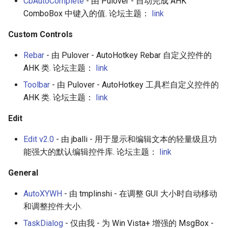
CbAutoComplete
- 由 Pulover - 自动完成 AHK
License
ComboBox 中键入的值. 论坛主题：
link
JMeter
Custom Controls
创造性编程
Rebar
- 由 Pulover - AutoHotkey Rebar 自定义控件的
AHK 类. 论坛主题：
link
无需登录 web 应用
Toolbar
- 由 Pulover - AutoHotkey 工具栏自定义控件的
测试
AHK 类. 论坛主题：
link
Edit
免费软件
Edit v2.0
- 由 jballi - 用于显示和编辑文本的轻量级且功
Framer
能强大的默认编辑控件库. 论坛主题：
link
Markdown
General
Dev Fun
AutoXYWH
- 由 tmplinshi - 在调整 GUI 大小时自动移动
和调整控件大小.
Events in the Netherlands
TaskDialog
- 仅由我 - 为 Win Vista+ 增强的 MsgBox -