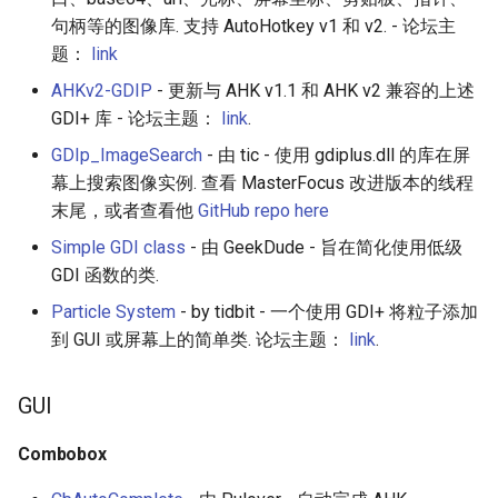
GUI
句柄等的图像库. 支持 AutoHotkey v1 和 v2. - 论坛主
WebGL
Empathy in Engineering
题：
link
MCode (machine code)
AHKv2-GDIP
- 更新与 AHK v1.1 和 AHK v2 兼容的上述
Preact
DTrace
GDI+ 库 - 论坛主题：
link
.
Resources
GDIp_ImageSearch
- 由 tic - 使用 gdiplus.dll 的库在屏
Progressive Enhancement
Userscripts
Documentation
幕上搜索图像实例. 查看 MasterFocus 改进版本的线程
末尾，或者查看他
GitHub repo here
Next.js
Pokémon
Books
Simple GDI class
- 由 GeekDude - 旨在简化使用低级
Hyperapp
ChatOps
GDI 函数的类.
Quick-start guides
Particle System
- by tidbit - 一个使用 GDI+ 将粒子添加
lit-html
Falsehood
到 GUI 或屏幕上的简单类. 论坛主题：
link
.
Websites
JAMstack
领域驱动设计
Forks
GUI
移动端 web 开发
Quantified Self
Combobox
AutoHotkey_H
Web 设计