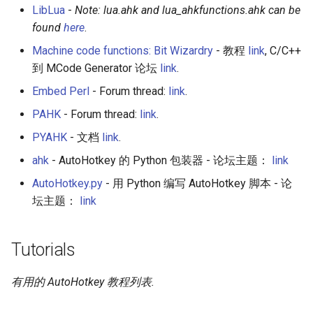
LibLua
-
Note: lua.ahk and lua_ahkfunctions.ahk can be
found
here
.
Machine code functions: Bit Wizardry
- 教程
link
, C/C++
到 MCode Generator 论坛
link
.
Embed Perl
- Forum thread:
link
.
PAHK
- Forum thread:
link
.
PYAHK
- 文档
link
.
ahk
- AutoHotkey 的 Python 包装器 - 论坛主题：
link
AutoHotkey.py
- 用 Python 编写 AutoHotkey 脚本 - 论
坛主题：
link
Tutorials
有用的 AutoHotkey 教程列表.