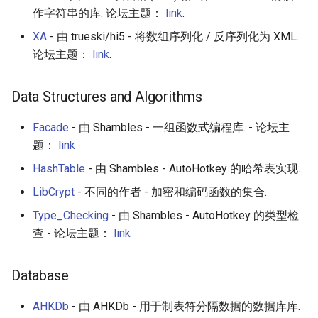
Mouse
Text Editing
Unicode
作字符串的库. 论坛主题：
link
.
XA
- 由 trueski/hi5 - 将数组序列化 / 反序列化为 XML.
Typing
Motion UI Design
Unicode 内容
论坛主题：
link
.
Window Management
Vue.js
新手友好项目
Data Structures and Algorithms
Games
Marionette.js
Katas
Facade
- 由 Shambles - 一组函数式编程库. - 论坛主
Tools
题：
link
Aurelia
Tools for Activism
HashTable
- 由 Shambles - AutoHotkey 的哈希表实现.
Interpreter
Charting
Citizen Science
LibCrypt
- 不同的作者 - 加密和编码函数的集合.
Debugging
Ionic Framework 2
TAP
Type_Checking
- 由 Shambles - AutoHotkey 的类型检
查 - 论坛主题：
link
Decompilers
Chrome DevTools
MQTT
Database
Integrated Development
PostCSS
Hacking Spots
Environment
AHKDb
- 由 AHKDb - 用于制表符分隔数据的数据库库.