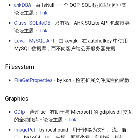
Draft.js
女性开发者专属
ahkDBA
- 由 IsNull - 一个 OOP-SQL 数据库访问框架.
GUI WYSIWYG Builders
论坛主题：
link
.
Service Workers
Vorpal
Script Recorders and
Class_SQLiteDB
- 只有我 - AHK SQLite API 包装器类.
Writers
论坛主题：
link
.
Progressive Web Apps
Vulkan
Leya - MySQL API
- 由 kevgk - 在 autohotkey 中使用
Web Syntax Highlighters
choo
LaTeX
MySQL 数据库，而不向客户端公开服务器凭据.
Others
Redux
Funny Markov Chains
Filesystem
(Use in) other programming
webpack
Bioinformatics
FileGetProperties
- by kon - 检索扩展文件属性的函数.
languages
Browserify
Colorful
Graphics
Tutorials
Sass
Steam
GDIp
- 通过 tic - 有助于与 Microsoft 的 gdiplus.dll 交互
Classes
的全功能库 - 论坛主题：
link
.
Ant Design
Bots
COM
ImagePut
- by iseahound - 用于转换为文件、流、窗
Less
Site Reliability Engineering
口、base64、url、光标、屏幕坐标、剪贴板、指针、