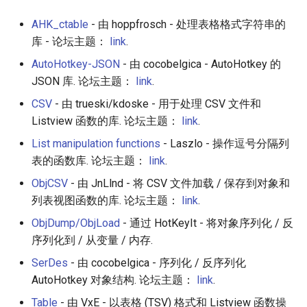
System
Smart TV
Material Design
AMA 内容
AHK_ctable
- 由 hoppfrosch - 处理表格格式字符串的
库 - 论坛主题：
link
.
Text manipulation
GNOME
D3
开源图片
AutoHotkey-JSON
- 由 cocobelgica - AutoHotkey 的
Library Distributions
.NET
Emails
OpenGL
JSON 库. 论坛主题：
link
.
CSV
- 由 trueski/kdoske - 用于处理 CSV 文件和
Scripts
.NET 内容
jQuery
GraphQL
Listview 函数的库. 论坛主题：
link
.
List manipulation functions
- Laszlo - 操作逗号分隔列
Clipboard
Amazon Alexa
jQuery 内容
Transit
表的函数库. 论坛主题：
link
.
Filesystem
DigitalOcean
Web Audio
研究工具
ObjCSV
- 由 JnLlnd - 将 CSV 文件加载 / 保存到对象和
列表视图函数的库. 论坛主题：
link
.
Graphics
Flutter
离线优先
数据可视化
ObjDump/ObjLoad
- 通过 HotKeyIt - 将对象序列化 / 反
序列化到 / 从变量 / 内存.
GUI
Home Assistant
静态网站服务
社交媒体分享链接
SerDes
- 由 cocobelgica - 序列化 / 反序列化
Maths
Cycle.js
微服务
AutoHotkey 对象结构. 论坛主题：
link
.
Table
- 由 VxE - 以表格 (TSV) 格式和 Listview 函数操