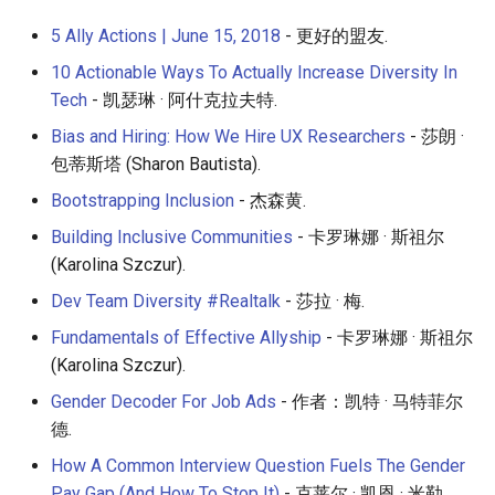
5 Ally Actions | June 15, 2018
- 更好的盟友.
10 Actionable Ways To Actually Increase Diversity In
Tech
- 凯瑟琳 · 阿什克拉夫特.
Bias and Hiring: How We Hire UX Researchers
- 莎朗 ·
包蒂斯塔 (Sharon Bautista).
Bootstrapping Inclusion
- 杰森黄.
Building Inclusive Communities
- 卡罗琳娜 · 斯祖尔
(Karolina Szczur).
Dev Team Diversity #Realtalk
- 莎拉 · 梅.
Fundamentals of Effective Allyship
- 卡罗琳娜 · 斯祖尔
(Karolina Szczur).
Gender Decoder For Job Ads
- 作者：凯特 · 马特菲尔
德.
How A Common Interview Question Fuels The Gender
Pay Gap (And How To Stop It)
- 克莱尔 · 凯恩 · 米勒