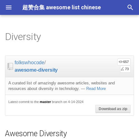
超赞合集 awesome list chinese
I
n
Diversity
Node.js
JavaScript
ES6 Tools
Flask
大学课程
大数据
论文精选
免费编程书籍
Sublime Text
游戏开发
Quick Look Plugins
Science Fiction
Database
Creative Commons Media
CLI Workshoppers
应用安全
Robotics
Open Companies
Slack
软件定义网络
比特币
GeoJSON
Answers
Code Points
Awesome Diversity
Containers
命令行
Core
Promises
教育
Asyncio
RxJava
Composer
Critical-Path Tools
Relay
Tips
Education
教育
Gems
教程
教程
西班牙语
论文
TensorFlow
浏览器插件
Slack
i
t
前端开发
JavaScript 内容
Web 性能优化
Docker
数据科学
Hadoop
演讲
免费软件测试书籍
Vim
游戏演讲
Dev Env
Fantasy
MySQL
Fonts
学习编程
安全
IOT
Places to Post Your Startup
Slack 内容
网络分析
波场
Datasets
Organizations
屏保
Standard Style
练习
Scientific Audio
Scalability
Ruby 机器学习
NLP with Ruby
论文
Cheat Sheet
folkswhocode
/
657
i
73
awesome-diversity
iOS
Swift
Web Tools
Vagrant
数据科学内容
数据工程
算法
Go 书籍
Atom
Godot
Dotfiles
Podcasts
InfluxDB
Codeface
演讲
夺旗赛
Electronics
OKR Methodology
远程工作
PCAPTools
Non-Financial Blockchain
Events
应用
必看讲座
CircuitPython
必看讲座
Core ML Models
教育
a
A curated list of amazingly awesome articles, websites and
Android
Swift 内容
CSS
Pyramid
机器学习
Streaming
算法可视化
R 书籍
Visual Studio Code
开源游戏
Shell
Email Newsletters
Neo4j
Stock Resources
科技视频
恶意软件分析
Bluetooth Beacons
Leading and Managing
生产力
Mastodon
Ally Resources
开源应用
Tips
Protips
H2O
l
resources about diversity in technology.
—
Read More
i
IoT & Hybrid Apps
Python
CSS 内容
Play1 Framework
机器学习内容
Apache Spark
人工智能
思维扩展类书籍
Unity
Fish
IT Quotes
MongoDB
GIF
深入机器学习
Android 安全
Electric Guitar Specifications
Indie
Niche Job Boards
以太坊
Actionable Resources
Latest commit to the
master
branch on 4-14-2024
网络层
Download as zip
z
Electron
Python 内容
React
CakePHP
语音与子软语言处理内容
SEO
书籍作者
Chess
命令行应用
RethinkDB
音乐
计算机历史
Hacking
面试
Projects
Micro npm Packages
i
Awesome Diversity
n
Cordova
Rust
React 内容
Symfony
语言学
编程竞赛
Elixir 书籍
LÖVE
ZSH 插件
TinkerPop
开源文档
少儿编程
Honeypots
Code Review
Posts
Mad Science npm Packag