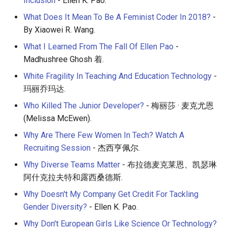
Inclusion
- Ellen K. Pao.
What Does It Mean To Be A Feminist Coder In 2018?
-
By Xiaowei R. Wang.
What I Learned From The Fall Of Ellen Pao
-
Madhushree Ghosh 着.
White Fragility In Teaching And Education Technology
-
玛丽乔玛达.
Who Killed The Junior Developer?
- 梅丽莎 · 麦克尤恩
(Melissa McEwen).
Why Are There Few Women In Tech? Watch A
Recruiting Session
- 杰西亨佩尔.
Why Diverse Teams Matter
- 布拉德麦克莱恩、凯瑟琳
阿什克拉夫特和露西桑德斯.
Why Doesn't My Company Get Credit For Tackling
Gender Diversity?
- Ellen K. Pao.
Why Don't European Girls Like Science Or Technology?