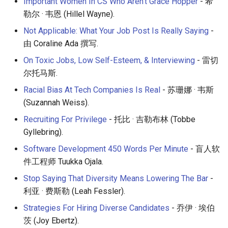
Important Women In CS Who Aren't Grace Hopper
- 希
勒尔 · 韦恩 (Hillel Wayne).
Not Applicable: What Your Job Post Is Really Saying
-
由 Coraline Ada 撰写.
On Toxic Jobs, Low Self-Esteem, & Interviewing
- 雷切
尔托马斯.
Racial Bias At Tech Companies Is Real
- 苏珊娜 · 韦斯
(Suzannah Weiss).
Recruiting For Privilege
- 托比 · 吉勒布林 (Tobbe
Gyllebring).
Software Development 450 Words Per Minute
- 盲人软
件工程师 Tuukka Ojala.
Stop Saying That Diversity Means Lowering The Bar
-
利亚 · 费斯勒 (Leah Fessler).
Strategies For Hiring Diverse Candidates
- 乔伊 · 埃伯
茨 (Joy Ebertz).