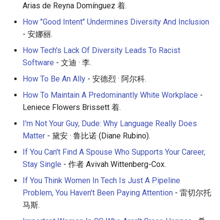
Arias de Reyna Domínguez 着.
How "Good Intent" Undermines Diversity And Inclusion
- 安娜丽.
How Tech's Lack Of Diversity Leads To Racist
Software
- 文迪 · 李.
How To Be An Ally
- 安德烈 · 阿尔科.
How To Maintain A Predominantly White Workplace
-
Leniece Flowers Brissett 着.
I'm Not Your Guy, Dude: Why Language Really Does
Matter
- 黛安 · 鲁比诺 (Diane Rubino).
If You Can't Find A Spouse Who Supports Your Career,
Stay Single
- 作者 Avivah Wittenberg-Cox.
If You Think Women In Tech Is Just A Pipeline
Problem, You Haven't Been Paying Attention
- 雷切尔托
马斯.