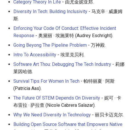
Category Theory In Life
- 由尤金妮亚郑.
Diversity In Tech: Building Inclusivity
- 马克辛 · 威廉姆
斯.
Enforcing Your Code Of Conduct: Effective Incident
Response
- 奥黛丽 · 埃施莱特 (Audrey Eschright).
Going Beyong The Pipeline Problem
- 万神殿.
Intro To Accessibility
- 埃里克贝利.
Software Art Thou: Debugging The Tech Industry
- 莉娜
莱因哈德.
Survival Tips For Women In Tech
- 帕特丽夏 · 阿斯
(Patricia Aas).
The Future Of STEM Depends On Diversity
- 妮可 · 卡
布雷拉 · 萨拉查 (Nicole Cabrera Salazar).
Why We Need Diversity In Technology
- 丽贝卡迈克尔.
Building Open Source Software that Empowers Native