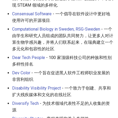
PHP 内容
Text Editing
现 STEAM 领域的多样化.
Consensual Software
- 一个倡导在软件设计中更好地
Delphi
Motion UI Design
使用许可的开源项目.
Assembler
Vue.js
Computational Biology in Sweden, RSG-Sweden
- 一个
由学生和研究人员组成的团队共同努力，让更多人对计
AutoHotkey
Marionette.js
算生物学感兴趣，并将人们联系起来，在瑞典建立一个
多元化和包容性的社区.
AutoIt
Aurelia
Dear Tech People
- 100 家顶级科技公司的种族和性别
多样性排名.
Crystal
Charting
Dev Color
- 一个旨在促进黑人软件工程师职业发展的
非营利组织.
Frege
Ionic Framework 2
Disability Visibility Project
- 一个致力于创建、共享和
CMake
Chrome DevTools
扩大残疾媒体和文化的在线社区.
Diversify Tech
- 为技术领域代表性不足的人收集的资
ActionScript 3
PostCSS
源.