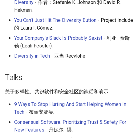
Diversity
- 作者：Stefanie K. Johnson 和 David R.
Hekman.
You Can’t Just Hit The Diversity Button
- Project Include
的 Laura I. Gómez.
Your Company's Slack Is Probably Sexist
- 利亚 · 费斯
勒 (Leah Fessler).
Diversity in Tech
- 亚当 Recvlohe
Talks
关于多样性、共识软件和安全社区的谈话和演示.
9 Ways To Stop Hurting And Start Helping Women In
Tech
- 布丽安娜吴.
Consensual Software: Prioritizing Trust & Safety For
New Features
- 丹妮尔 · 梁.