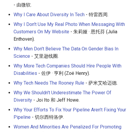
- 由微软.
Why I Care About Diversity In Tech
- 特雷西周.
Why I Don't Use My Real Photo When Messaging With
Customers On My Website
- 朱莉娅 · 恩托芬 (Julia
Enthoven).
Why Men Don't Believe The Data On Gender Bias In
Science
- 艾里逊线圈.
Why More Tech Companies Should Hire People With
Disabilities
- 佐伊 · 亨利 (Zoë Henry).
Why Tech Needs The Rooney Rule
- 萨米艾哈迈德.
Why We Shouldn't Underestimate The Power Of
Diversity
- Joi Ito 和 Jeff Howe.
Why Your Efforts To Fix Your Pipeline Aren’t Fixing Your
Pipeline
- 切尔西特洛伊.
Women And Minorities Are Penalized For Promoting