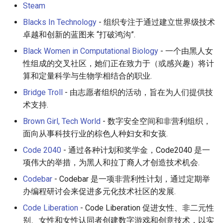
Steam
Smart TV
Groovy
Material Design
Blacks In Technology
- 组织专注于通过建立世界级技术
GNOME
Dart
D3
卓越和创新的蓝图来 “打破鸿沟”.
Black Women in Computational Biology
- 一个由黑人女
.NET
Java
Emails
性组成的交叉社区，她们正在致力于（或感兴趣）将计
算和定量科学与生物学相结合的职业.
.NET 内容
Java 内容
jQuery
Bridge Troll
- 由志愿者组织的活动，旨在为人们提供技
术支持.
Amazon Alexa
Kotlin
jQuery 内容
Brown Girl, Tech World
- 数字安全空间和非营利组织，
DigitalOcean
OCaml
Web Audio
面向从事科技行业的棕色人种妇女和女孩.
Code 2040
- 通过各种计划和奖学金，Code2040 是一
Flutter
ColdFusion
离线优先
项伟大的举措，为黑人和拉丁裔人才创造技术机会.
Home Assistant
Fortran
静态网站服务
Codebar
- Codebar 是一项非营利性计划，通过定期举
办编程研讨会来促进多元化技术社区的发展.
PHP
Cycle.js
Code Liberation
- Code Liberation 促进女性、非二元性
别、女性和女性认同者创建数字游戏和创意技术，以实