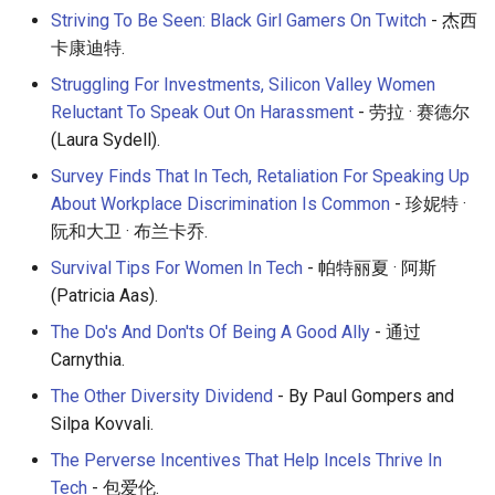
Striving To Be Seen: Black Girl Gamers On Twitch
- 杰西
卡康迪特.
Struggling For Investments, Silicon Valley Women
Reluctant To Speak Out On Harassment
- 劳拉 · 赛德尔
(Laura Sydell).
Survey Finds That In Tech, Retaliation For Speaking Up
About Workplace Discrimination Is Common
- 珍妮特 ·
阮和大卫 · 布兰卡乔.
Survival Tips For Women In Tech
- 帕特丽夏 · 阿斯
(Patricia Aas).
The Do's And Don'ts Of Being A Good Ally
- 通过
Carnythia.
The Other Diversity Dividend
- By Paul Gompers and
Silpa Kovvali.
The Perverse Incentives That Help Incels Thrive In
Tech
- 包爱伦.