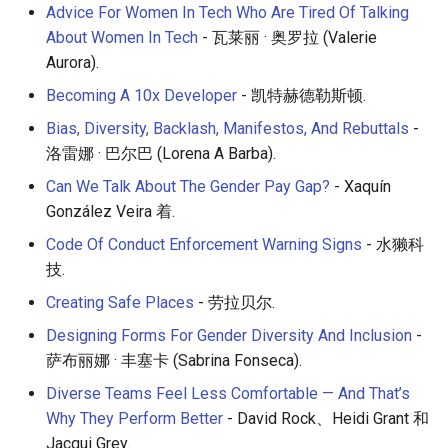
Advice For Women In Tech Who Are Tired Of Talking
About Women In Tech
- 瓦莱丽 · 奥罗拉 (Valerie
Aurora).
Becoming A 10x Developer
- 凯特赫德勒斯顿.
Bias, Diversity, Backlash, Manifestos, And Rebuttals
-
洛雷娜 · 巴尔巴 (Lorena A Barba).
Can We Talk About The Gender Pay Gap?
- Xaquín
González Veira 着.
Code Of Conduct Enforcement Warning Signs
- 水獭科
技.
Creating Safe Places
- 劳拉贝尔.
Designing Forms For Gender Diversity And Inclusion
-
萨布丽娜 · 丰塞卡 (Sabrina Fonseca).
Diverse Teams Feel Less Comfortable — And That’s
Why They Perform Better
- David Rock、Heidi Grant 和
Jacqui Grey.