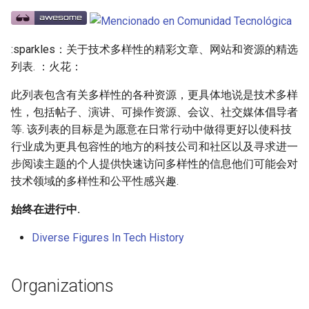
g
React Native
Haskell
Web Components
Symfony 内容
加密
数学
PICO-8
GitHub
PostgreSQL
Audio Visualization
教育游戏
Incident Response
Talks
Maintenance Modules
s
:sparkles：关于技术多样性的精彩文章、网站和资源的精选
Xamarin
PureScript
Polymer
Laravel
加密内容
递归
Game Boy Development
GitHub 内容
CouchDB
Broadcasting
学习 JavaScript
Vehicle Security and Car
Advocates
npm
e
列表. ：火花：
Hacking
a
Linux
Go
Angular
Laravel 内容
机器视觉
Construct 2
Git Cheat Sheet & Git Flow
HBase
Pixel Art
Books
AVA
此列表包含有关多样性的各种资源，更具体地说是技术多样
Web 安全
r
性，包括帖子、演讲、可操作资源、会议、社交媒体倡导者
Linux 内容
Scala
Backbone
Rails
深度学习
Gideros
Git Tips
FFmpeg
Contributing
ESLint
等. 该列表的目标是为愿意在日常行动中做得更好以使科技
c
Lockpicking
行业成为更具包容性的地方的科技公司和社区以及寻求进一
macOS
Ruby
HTML5
Rails 内容
深度学习内容
Git Add-ons
Functional Programming
h
步阅读主题的个人提供快速访问多样性的信息他们可能会对
Umbraco
技术领域的多样性和公平性感兴趣.
macOS 内容
Clojure
SVG
Phalcon
深度视觉
SSH
Observables
Refinery CMS
始终在进行中.
.
h
t
a
e
s
s
.
e
watchOS
ClojureScript
Canvas
有用的
开放的社会大学
FOSS for Developers
片段
npm scripts
h
t
a
s
s
Diverse Figures In Tech History
Wagtail
JVM
Elixir
KnockoutJS
nginx
函数式变成
Hyper
Drupal
Organizations
Salesforce
Elm
Dojo Toolkit
Dropwizard
静态分析和代码质量
PowerShell