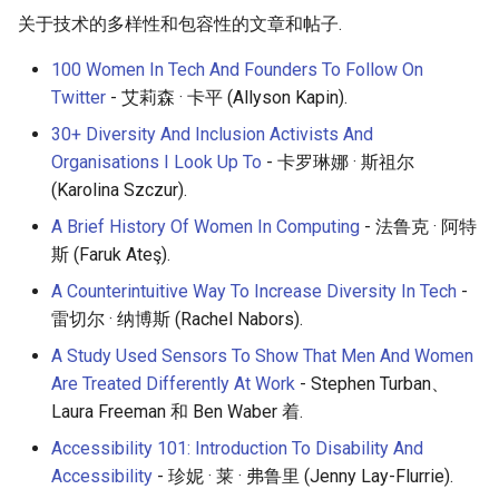
关于技术的多样性和包容性的文章和帖子.
100 Women In Tech And Founders To Follow On
Twitter
- 艾莉森 · 卡平 (Allyson Kapin).
30+ Diversity And Inclusion Activists And
Organisations I Look Up To
- 卡罗琳娜 · 斯祖尔
(Karolina Szczur).
A Brief History Of Women In Computing
- 法鲁克 · 阿特
斯 (Faruk Ateş).
A Counterintuitive Way To Increase Diversity In Tech
-
雷切尔 · 纳博斯 (Rachel Nabors).
A Study Used Sensors To Show That Men And Women
Are Treated Differently At Work
- Stephen Turban、
Laura Freeman 和 Ben Waber 着.
Accessibility 101: Introduction To Disability And
Accessibility
- 珍妮 · 莱 · 弗鲁里 (Jenny Lay-Flurrie).