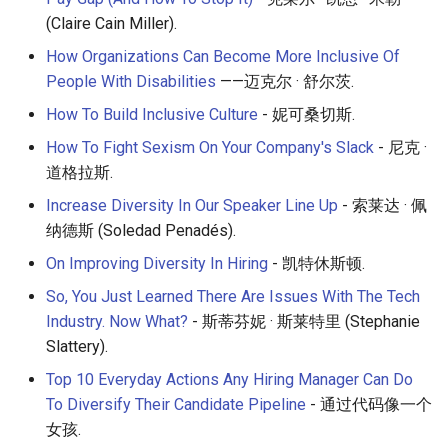
(Claire Cain Miller).
How Organizations Can Become More Inclusive Of
People With Disabilities
——迈克尔 · 舒尔茨.
How To Build Inclusive Culture
- 妮可桑切斯.
How To Fight Sexism On Your Company's Slack
- 尼克 ·
道格拉斯.
Increase Diversity In Our Speaker Line Up
- 索莱达 · 佩
纳德斯 (Soledad Penadés).
On Improving Diversity In Hiring
- 凯特休斯顿.
So, You Just Learned There Are Issues With The Tech
Industry. Now What?
- 斯蒂芬妮 · 斯莱特里 (Stephanie
Slattery).
Top 10 Everyday Actions Any Hiring Manager Can Do
To Diversify Their Candidate Pipeline
- 通过代码像一个
女孩.