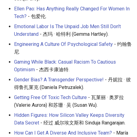
Ellen Pao: Has Anything Really Changed For Women In
Tech?
- 包爱伦.
Emotional Labor Is The Unpaid Job Men Still Don't
Understand
- 杰玛 · 哈特利 (Gemma Hartley).
Engineering A Culture Of Psychological Safety
- 约翰鲁
尼.
Gaming While Black: Casual Racism To Cautious
Optimism
- 杰西卡康迪特.
Gender Bias? A Transgender Perspective!
- 丹妮拉 · 彼
得鲁扎莱克 (Daniela Petruzalek).
Getting Free Of Toxic Tech Culture
- 瓦莱丽 · 奥罗拉
(Valerie Aurora) 和苏珊 · 吴 (Susan Wu).
Hidden Figures: How Silicon Valley Keeps Diversity
Data Secret
- 经过 威尔埃文斯和 Sinduja Rangarajan.
How Can I Get A Diverse And Inclusive Team?
- María