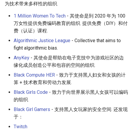
为技术带来多样性的组织.
Amazon Web Services
Erlang
Inspiration
Kubernetes
信息检索
Alfred Workflows
1 Million Women To Tech
- 其使命是到 2020 年为 100
Windows
Julia
Ember
Lumen
Terminals Are Sexy
万女性提供免费编码教育的组织. 提供免费（DIY）和付
费（认证）课程.
IPFS
Lua
Android UI
Serverless 框架
Algorithmic Justice League
- Collective that aims to
fight algorithmic bias.
Fuse
C
iOS UI
Apache Wicket
AnyKey
- 其使命是帮助在电子竞技中为游戏社区的边
Heroku
C/C++
Meteor
Vert.x
缘化成员创造公平和包容的空间的组织.
Black Compute HER
- 致力于支持黑人妇女和女孩的计
Raspberry Pi
R
BEM
Terraform
算 + 技术教育和劳动力发展.
Black Girls Code
- 致力于向世界展示黑人女孩可以编码
Qt
D
Flexbox
Vapor
的组织.
WebExtensions
Common Lisp
Web Typography
Black Girl Gamers
- 支持黑人女玩家的安全空间. 还发现
于：
RubyMotion
Perl
Web Accessibility
Twitch