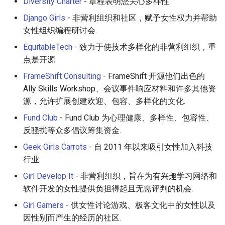
Eta
Draft.js
Diversity Charter
- 章程表明您关心多样性.
Django Girls
- 非营利组织和社区，赋予女性权力并帮助
Idris
Service Workers
女性组织编程研讨会.
EquitableTech
- 致力于使技术多样化的非营利组织，重
Progressive Web Apps
点是开源.
choo
FrameShift Consulting
- FrameShift 开源他们出色的
Ally Skills Workshop、会议事件响应材料和许多其他资
Redux
源，允许扩展创建欢迎、包容、多样化的文化.
Fund Club
- Fund Club 为心理健康、多样性、包容性、
webpack
反骚扰等众多倡议筹集资金.
Geek Girls Carrots
- 自 2011 年以来吸引女性加入科技
Browserify
行业.
Sass
Girl Develop It
- 非营利组织，旨在为有兴趣学习网络和
软件开发的女性提供负担得起且无需评判的机会.
Ant Design
Girl Gamers
- 供女性讨论游戏、极客文化中的女性以及
因性别而产生的经历的社区.
Less