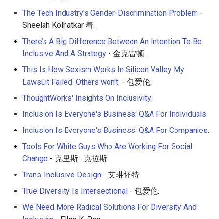
The Tech Industry's Gender-Discrimination Problem
-
Sheelah Kolhatkar 着.
There’s A Big Difference Between An Intention To Be
Inclusive And A Strategy
- 金克雷顿.
This Is How Sexism Works In Silicon Valley My
Lawsuit Failed. Others won't.
- 包爱伦.
ThoughtWorks' Insights On Inclusivity
:
Inclusion Is Everyone's Business: Q&A For Individuals
.
Inclusion Is Everyone's Business: Q&A For Companies
.
Tools For White Guys Who Are Working For Social
Change
- 克里斯 · 克拉斯.
Trans-Inclusive Design
- 艾琳怀特.
True Diversity Is Intersectional
- 包爱伦.
We Need More Radical Solutions For Diversity And