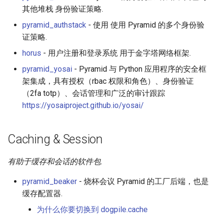
其他堆栈 身份验证策略.
WebGL
Empathy in Engineering
pyramid_authstack
- 使用 使用 Pyramid 的多个身份验
证策略.
Preact
DTrace
horus
- 用户注册和登录系统 用于金字塔网络框架.
Progressive Enhancement
Userscripts
pyramid_yosai
- Pyramid 与 Python 应用程序的安全框
架集成，具有授权（rbac 权限和角色）、身份验证
Next.js
Pokémon
（2fa totp）、会话管理和广泛的审计跟踪
https://yosaiproject.github.io/yosai/
Hyperapp
ChatOps
Caching & Session
lit-html
Falsehood
有助于缓存和会话的软件包.
JAMstack
领域驱动设计
pyramid_beaker
- 烧杯会议 Pyramid 的工厂后端，也是
移动端 web 开发
Quantified Self
缓存配置器.
为什么你要切换到 dogpile.cache
Web 设计