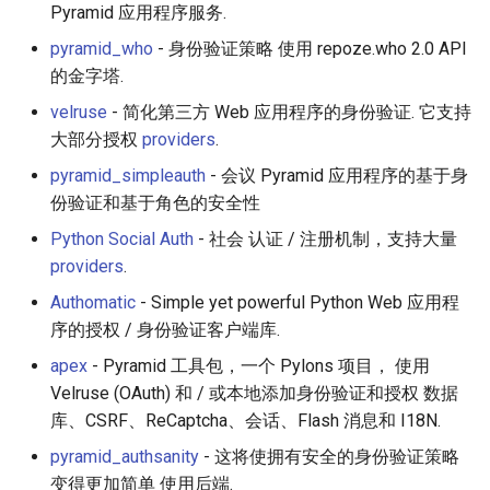
PHP 内容
Text Editing
Conferences
Unicode
Pyramid 应用程序服务.
pyramid_who
- 身份验证策略 使用 repoze.who 2.0 API
Delphi
Motion UI Design
Videos
Unicode 内容
的金字塔.
velruse
- 简化第三方 Web 应用程序的身份验证. 它支持
Assembler
Vue.js
Who uses it?
新手友好项目
大部分授权
providers
.
AutoHotkey
Marionette.js
Contributing
Katas
pyramid_simpleauth
- 会议 Pyramid 应用程序的基于身
份验证和基于角色的安全性
AutoIt
Aurelia
License
Tools for Activism
Python Social Auth
- 社会 认证 / 注册机制，支持大量
providers
.
Crystal
Charting
Citizen Science
Authomatic
- Simple yet powerful Python Web 应用程
序的授权 / 身份验证客户端库.
Frege
Ionic Framework 2
TAP
apex
- Pyramid 工具包，一个 Pylons 项目， 使用
CMake
Chrome DevTools
MQTT
Velruse (OAuth) 和 / 或本地添加身份验证和授权 数据
库、CSRF、ReCaptcha、会话、Flash 消息和 I18N.
ActionScript 3
PostCSS
Hacking Spots
pyramid_authsanity
- 这将使拥有安全的身份验证策略
变得更加简单 使用后端.