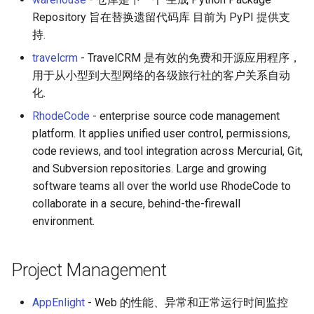
Repository 旨在替换遗留代码库 目前为 PyPI 提供支
持.
travelcrm
- TravelCRM 是有效的免费和开源应用程序，
用于从小型到大型网络的各级旅行社的客户关系自动
化.
RhodeCode
- enterprise source code management
platform. It applies unified user control, permissions,
code reviews, and tool integration across Mercurial, Git,
and Subversion repositories. Large and growing
software teams all over the world use RhodeCode to
collaborate in a secure, behind-the-firewall
environment.
Project Management
AppEnlight
- Web 的性能、异常和正常运行时间监控