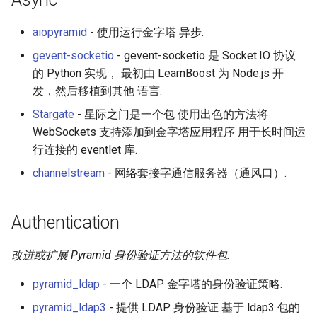
Smart TV
Groovy
Material Design
Framework
AMA 内容
aiopyramid
- 使用运行金字塔 异步.
GNOME
Dart
D3
CMS
开源图片
gevent-socketio
- gevent-socketio 是 Socket.IO 协议
的 Python 实现， 最初由 LearnBoost 为 Node.js 开
.NET
Java
Emails
Cookiecutters
OpenGL
发，然后移植到其他 语言.
Stargate
- 星际之门是一个包 使用出色的方法将
.NET 内容
Java 内容
jQuery
e-Commerce
GraphQL
WebSockets 支持添加到金字塔应用程序 用于长时间运
行连接的 eventlet 库.
Amazon Alexa
Kotlin
jQuery 内容
Other
Transit
channelstream
- 网络套接字通信服务器（通风口）.
DigitalOcean
OCaml
Web Audio
Project Management
研究工具
Authentication
Flutter
ColdFusion
离线优先
Resources
数据可视化
Home Assistant
Fortran
静态网站服务
Books
社交媒体分享链接
改进或扩展 Pyramid 身份验证方法的软件包.
pyramid_ldap
- 一个 LDAP 金字塔的身份验证策略.
PHP
Cycle.js
Websites
微服务
pyramid_ldap3
- 提供 LDAP 身份验证 基于 ldap3 包的