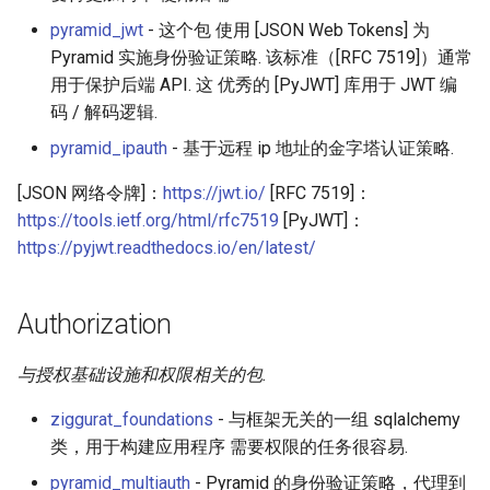
Eta
Draft.js
女性开发者专属
pyramid_jwt
- 这个包 使用 [JSON Web Tokens] 为
Idris
Service Workers
Vorpal
Pyramid 实施身份验证策略. 该标准（[RFC 7519]）通常
用于保护后端 API. 这 优秀的 [PyJWT] 库用于 JWT 编
Progressive Web Apps
Vulkan
码 / 解码逻辑.
pyramid_ipauth
- 基于远程 ip 地址的金字塔认证策略.
choo
LaTeX
[JSON 网络令牌]：
https://jwt.io/
[RFC 7519]：
Redux
Funny Markov Chains
https://tools.ietf.org/html/rfc7519
[PyJWT]：
https://pyjwt.readthedocs.io/en/latest/
webpack
Bioinformatics
Authorization
Browserify
Colorful
与授权基础设施和权限相关的包.
Sass
Steam
ziggurat_foundations
- 与框架无关的一组 sqlalchemy
Ant Design
Bots
类，用于构建应用程序 需要权限的任务很容易.
pyramid_multiauth
- Pyramid 的身份验证策略，代理到
Less
Site Reliability Engineering