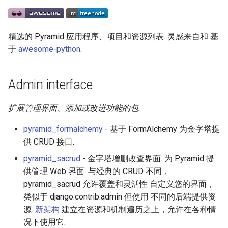
g
React Native
Haskell
Web Components
Debugging
加密
数学
PICO-8
GitHub
PostgreSQL
Audio Visualization
教育游戏
Incident Response
REST
Maintenance Modules
s
精选的 Pyramid 应用程序、项目和资源列表. 灵感来自和 基
Xamarin
PureScript
Polymer
Email
加密内容
递归
Game Boy Development
GitHub 内容
CouchDB
Broadcasting
学习 JavaScript
Vehicle Security and Car
Selenium
npm
e
于
awesome-python
.
Hacking
a
Linux
Go
Angular
Forms
机器视觉
Construct 2
Git Cheat Sheet & Git Flow
HBase
Pixel Art
Appium
AVA
Web 安全
r
Admin interface
Linux 内容
Scala
Backbone
Media-Management
深度学习
Gideros
Git Tips
FFmpeg
持续集成与交付
ESLint
c
Lockpicking
扩展管理界面、添加或改进功能的包.
macOS
Ruby
HTML5
RESTful API
深度学习内容
Git Add-ons
Services Engineering
Functional Programming
h
Umbraco
pyramid_formalchemy
- 基于 FormAlchemy 为金字塔提
macOS 内容
Clojure
SVG
Search
深度视觉
SSH
开发者免费
Observables
供 CRUD 接口.
Refinery CMS
pyramid_sacrud
- 金字塔增删改查界面. 为 Pyramid 提
watchOS
ClojureScript
Canvas
Security
开放的社会大学
FOSS for Developers
Answers
npm scripts
供管理 Web 界面. 与经典的 CRUD 不同，
Wagtail
pyramid_sacrud 允许覆盖和灵活性 自定义您的界面，
JVM
Elixir
KnockoutJS
Services
函数式变成
Hyper
Sketch
类似于 django.contrib.admin 但使用 不同的后端提供资
Drupal
源.
新架构
建立在资源和机制遍历之上，允许在各种情
Salesforce
Elm
Dojo Toolkit
Settings
静态分析和代码质量
PowerShell
脚手架
况下使用它.