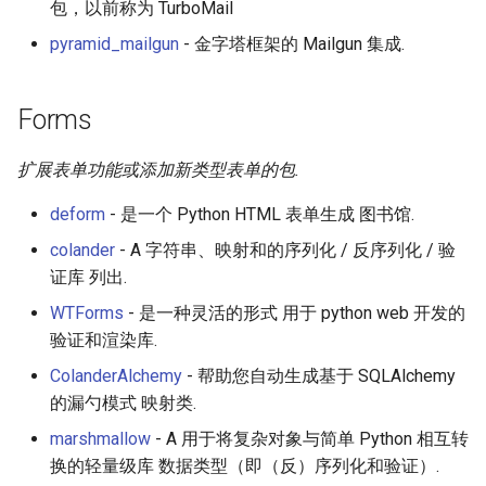
包，以前称为 TurboMail
放弃版权
pyramid_mailgun
- 金字塔框架的 Mailgun 集成.
加密货币工具与算法
Forms
Diversity
扩展表单功能或添加新类型表单的包.
开源支持者
deform
- 是一个 Python HTML 表单生成 图书馆.
设计原则
colander
- A 字符串、映射和的序列化 / 反序列化 / 验
证库 列出.
Visual Regression Testing
WTForms
- 是一种灵活的形式 用于 python web 开发的
验证和渲染库.
Theravada
ColanderAlchemy
- 帮助您自动生成基于 SQLAlchemy
inspectIT
的漏勺模式 映射类.
marshmallow
- A 用于将复杂对象与简单 Python 相互转
开源项目维护者
换的轻量级库 数据类型（即（反）序列化和验证）.