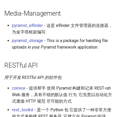
Calculators
Media-Management
Captcha
pyramid_elfinder
- 这是 elfinder 文件管理器的连接器，
Jupyter
为金字塔框架编写.
pyramid_storage
- This is a package for handling file
FIRST Robotics Competition
uploads in your Pyramid framework application.
Humane Technology
RESTful API
Speakers
用于开发 RESTful API 的软件包.
Software Patreons
cornice
- 提供帮手 使用 Pyramid 构建和记录 REST-ish
Parasite
Web 服务，具有不错的默认值 行为. 它负责以自动化方
式遵循 HTTP 规范 尽可能的方式.
rest_toolkit
- 是一个 Python 包 它提供了一种非常方便
的方式来构建 REST 服务器. 它建立在 Pyramid 的顶