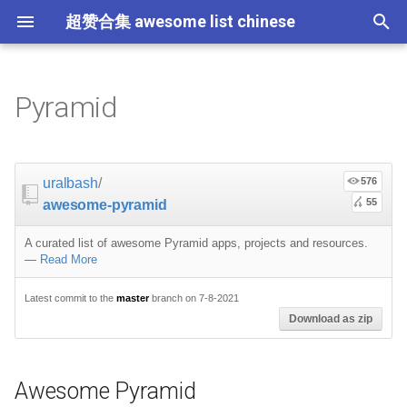
超赞合集 awesome list chinese
I
n
Pyramid
Node.js
JavaScript
ES6 Tools
Awesome Pyramid
Education
教育
Gems
大学课程
大数据
论文精选
免费编程书籍
Sublime Text
游戏开发
Quick Look Plugins
Science Fiction
Database
Creative Commons Media
CLI Workshoppers
应用安全
Robotics
Open Companies
Slack
软件定义网络
比特币
JSON
Containers
命令行
Core
Promises
教育
Asyncio
RxJava
Composer
Critical-Path Tools
Relay
Tips
教程
教程
西班牙语
论文
TensorFlow
浏览器插件
Slack
GeoJSON
Answers
Code Points
i
t
前端开发
JavaScript 内容
Web 性能优化
Admin interface
数据科学
Hadoop
演讲
免费软件测试书籍
Vim
游戏演讲
Dev Env
Fantasy
MySQL
Fonts
学习编程
安全
IOT
Places to Post Your Startup
Slack 内容
网络分析
波场
JSON 内容
屏保
Standard Style
练习
Scientific Audio
Scalability
Ruby 机器学习
NLP with Ruby
论文
Cheat Sheet
Datasets
uralbash
/
576
i
55
awesome-pyramid
iOS
Swift
Web Tools
Asset Management
数据科学内容
数据工程
算法
Go 书籍
Atom
Godot
Dotfiles
Podcasts
InfluxDB
Codeface
演讲
夺旗赛
Electronics
OKR Methodology
远程工作
PCAPTools
Non-Financial Blockchain
学生开发者优惠
应用
必看讲座
CircuitPython
必看讲座
Core ML Models
教育
a
A curated list of awesome Pyramid apps, projects and resources.
Android
Swift 内容
CSS
Async
机器学习
Streaming
算法可视化
R 书籍
Visual Studio Code
开源游戏
Shell
Email Newsletters
Neo4j
Stock Resources
科技视频
恶意软件分析
Bluetooth Beacons
Leading and Managing
生产力
Mastodon
Sysadmin
开源应用
Tips
Protips
H2O
l
—
Read More
i
IoT & Hybrid Apps
Python
CSS 内容
Authentication
机器学习内容
Apache Spark
人工智能
思维扩展类书籍
Unity
Fish
IT Quotes
MongoDB
GIF
深入机器学习
Android 安全
Electric Guitar Specifications
Indie
Niche Job Boards
以太坊
Radio
Latest commit to the
master
branch on 7-8-2021
网络层
Download as zip
z
Electron
Python 内容
React
Authorization
语音与子软语言处理内容
SEO
书籍作者
Chess
命令行应用
RethinkDB
音乐
计算机历史
Hacking
面试
Awesome
Micro npm Packages
i
Awesome Pyramid
n
Cordova
Rust
React 内容
Caching & Session
语言学
编程竞赛
Elixir 书籍
LÖVE
ZSH 插件
TinkerPop
开源文档
少儿编程
Honeypots
Code Review
Analytics
Mad Science npm Packag