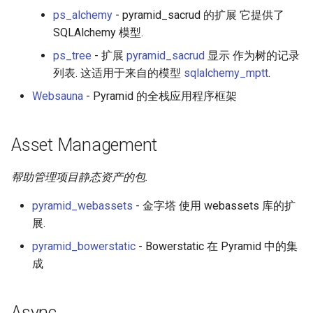
ps_alchemy
- pyramid_sacrud 的扩展 它提供了
Amazon Web Services
Erlang
Inspiration
Storage
信息检索
Alfred Workflows
Readme
SQLAlchemy 模型.
Windows
Julia
Ember
Task Queue
Terminals Are Sexy
Tools
ps_tree
- 扩展
pyramid_sacrud
显示 作为树的记录
列表. 这适用于来自的模型
sqlalchemy_mptt
.
IPFS
Lua
Android UI
Templates
Styleguides
Websauna
- Pyramid 的全栈应用程序框架
Fuse
C
iOS UI
Testing
设计与开发指南
Asset Management
Heroku
C/C++
Meteor
Translations
工程师博客
帮助管理项目静态资产的包.
Raspberry Pi
R
BEM
Web frontend integration
Self Hosted
pyramid_webassets
- 金字塔 使用 webassets 库的扩
Qt
D
Flexbox
Workflows
FOSS Production Apps
展.
pyramid_bowerstatic
- Bowerstatic 在 Pyramid 中的集
WebExtensions
Common Lisp
Web Typography
Other
Gulp
成
RubyMotion
Perl
Web Accessibility
Projects
AMA
Async