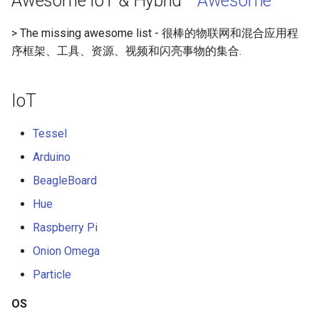
Awesome IoT & Hybrid
Hybrid Desktop
g
Haskell
Web Components
Symfony 内容
加密
数学
PICO-8
GitHub
PostgreSQL
Audio Visualization
教育游戏
Incident Response
REST
Maintenance Modules
> The missing awesome list - 很棒的物联网和混合应用程
s
Hybrid Mobile
序框架、工具、资源、视频和闪亮事物的集合.
PureScript
Polymer
Laravel
加密内容
递归
Game Boy Development
GitHub 内容
CouchDB
Broadcasting
学习 JavaScript
Vehicle Security and Car
Selenium
npm
e
Hacking
Tools-Plugins
a
Go
Angular
Laravel 内容
机器视觉
Construct 2
Git Cheat Sheet & Git Flow
HBase
Pixel Art
Appium
AVA
IoT
Miscellaneous
Web 安全
r
Scala
Backbone
Rails
深度学习
Gideros
Git Tips
FFmpeg
持续集成与交付
ESLint
Tessel
c
Contributing
Lockpicking
Arduino
Ruby
HTML5
Rails 内容
深度学习内容
Git Add-ons
Services Engineering
Functional Programming
h
License
Umbraco
BeagleBoard
Clojure
SVG
Phalcon
深度视觉
SSH
开发者免费
Observables
Hue
Refinery CMS
.
h
t
a
e
s
s
Raspberry Pi
.
e
ClojureScript
Canvas
有用的
开放的社会大学
FOSS for Developers
Answers
片段
npm scripts
h
t
a
s
s
Wagtail
Onion Omega
Elixir
KnockoutJS
nginx
函数式变成
Hyper
Sketch
Particle
Drupal
Elm
Dojo Toolkit
Dropwizard
静态分析和代码质量
PowerShell
脚手架
OS