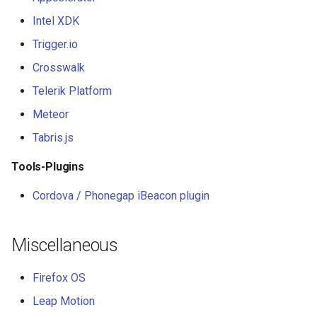
Eta
Draft.js
女性开发者专属
Intel XDK
Idris
Service Workers
Vorpal
Trigger.io
Crosswalk
Progressive Web Apps
Vulkan
Telerik Platform
choo
LaTeX
Meteor
Tabris.js
Redux
Funny Markov Chains
Tools-Plugins
webpack
Bioinformatics
Cordova / Phonegap iBeacon plugin
Browserify
Colorful
Miscellaneous
Sass
Steam
Firefox OS
Ant Design
Bots
Leap Motion
Less
Site Reliability Engineering