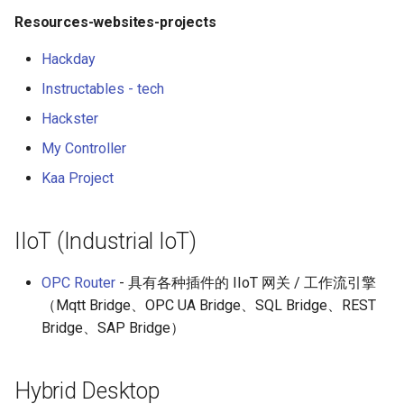
Groovy
Material Design
AMA 内容
Resources-websites-projects
Dart
D3
开源图片
Hackday
Instructables - tech
Java
Emails
OpenGL
Hackster
Java 内容
jQuery
GraphQL
My Controller
Kaa Project
Kotlin
jQuery 内容
Transit
OCaml
Web Audio
研究工具
IIoT (Industrial IoT)
ColdFusion
离线优先
数据可视化
OPC Router
- 具有各种插件的 IIoT 网关 / 工作流引擎
（Mqtt Bridge、OPC UA Bridge、SQL Bridge、REST
Fortran
静态网站服务
社交媒体分享链接
Bridge、SAP Bridge）
PHP
Cycle.js
微服务
Hybrid Desktop