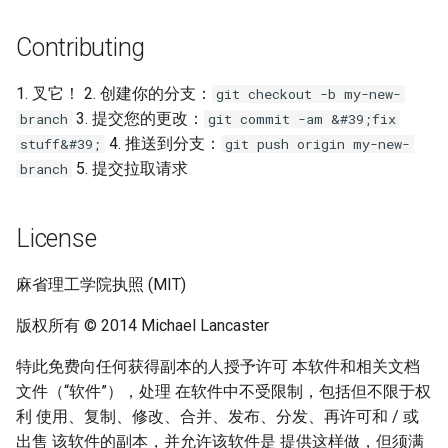
Contributing
WebGL
Empathy in Engineering
Preact
DTrace
1. 叉它！ 2. 创建你的分支：
git checkout -b my-new-
3. 提交您的更改：
branch
git commit -am &#39;fix
Progressive Enhancement
Userscripts
4. 推送到分支：
stuff&#39;
git push origin my-new-
5. 提交拉取请求
branch
Next.js
Pokémon
License
Hyperapp
ChatOps
麻省理工学院执照 (MIT)
lit-html
Falsehood
版权所有 © 2014 Michael Lancaster
JAMstack
领域驱动设计
特此免费向任何获得副本的人授予许可 本软件和相关文档
移动端 web 开发
Quantified Self
文件（“软件”），处理 在软件中不受限制，包括但不限于权
利 使用、复制、修改、合并、发布、分发、再许可和 / 或
Web 设计
出售 该软件的副本，并允许该软件是 提供这样做，但须满