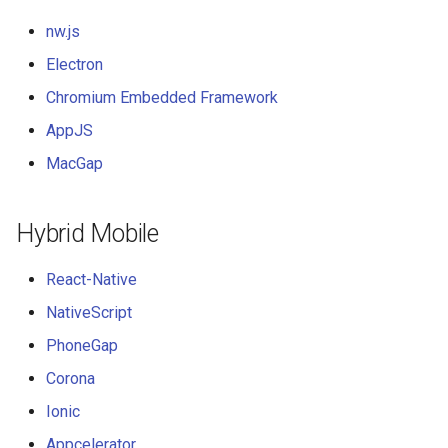
PHP 内容
Text Editing
Unicode
nw.js
Delphi
Motion UI Design
Unicode 内容
Electron
Chromium Embedded Framework
Assembler
Vue.js
新手友好项目
AppJS
AutoHotkey
Marionette.js
Katas
MacGap
AutoIt
Aurelia
Tools for Activism
Hybrid Mobile
Crystal
Charting
Citizen Science
React-Native
Frege
Ionic Framework 2
TAP
NativeScript
PhoneGap
CMake
Chrome DevTools
MQTT
Corona
ActionScript 3
PostCSS
Hacking Spots
Ionic
Appcelerator