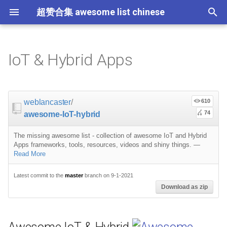
超赞合集 awesome list chinese
I
n
IoT & Hybrid Apps
Awesome IoT & Hybrid
Containers
命令行
Core
JavaScript
ES6 Tools
Flask
大学课程
大数据
论文精选
免费编程书籍
Sublime Text
游戏开发
Quick Look Plugins
Science Fiction
Database
Creative Commons Media
CLI Workshoppers
应用安全
Robotics
Open Companies
Slack
软件定义网络
比特币
JSON
Promises
教育
Asyncio
RxJava
Composer
Critical-Path Tools
Relay
Tips
Education
教育
Gems
教程
教程
西班牙语
论文
TensorFlow
浏览器插件
Slack
GeoJSON
Answers
Code Points
i
t
IoT
屏保
JavaScript 内容
Web 性能优化
Docker
数据科学
Hadoop
演讲
免费软件测试书籍
Vim
游戏演讲
Dev Env
Fantasy
MySQL
Fonts
学习编程
安全
IOT
Places to Post Your Startup
Slack 内容
网络分析
波场
JSON 内容
Standard Style
练习
Scientific Audio
Scalability
Ruby 机器学习
NLP with Ruby
论文
Cheat Sheet
Datasets
weblancaster
/
610
i
74
awesome-IoT-hybrid
应用
Swift
Web Tools
Vagrant
数据科学内容
数据工程
算法
Go 书籍
Atom
Godot
Dotfiles
Podcasts
InfluxDB
Codeface
演讲
夺旗赛
Electronics
OKR Methodology
远程工作
PCAPTools
Non-Financial Blockchain
学生开发者优惠
OS
必看讲座
CircuitPython
必看讲座
Core ML Models
教育
a
The missing awesome list - collection of awesome IoT and Hybrid
开源应用
Swift 内容
CSS
Pyramid
机器学习
Streaming
算法可视化
R 书籍
Visual Studio Code
开源游戏
Shell
Email Newsletters
Neo4j
Stock Resources
科技视频
恶意软件分析
Bluetooth Beacons
Leading and Managing
生产力
Mastodon
Sysadmin
Frameworks-Tools
Tips
Protips
H2O
l
Apps frameworks, tools, resources, videos and shiny things.
—
Read More
i
Python
CSS 内容
Play1 Framework
机器学习内容
Apache Spark
人工智能
思维扩展类书籍
Unity
Fish
IT Quotes
MongoDB
GIF
深入机器学习
Android 安全
Electric Guitar Specifications
Indie
Niche Job Boards
以太坊
Radio
Resources-websites-
网络层
Latest commit to the
master
branch on 9-1-2021
z
projects
Download as zip
Python 内容
React
CakePHP
语音与子软语言处理内容
SEO
书籍作者
Chess
命令行应用
RethinkDB
音乐
计算机历史
Hacking
面试
Awesome
Micro npm Packages
i
IIoT (Industrial IoT)
n
Rust
React 内容
Symfony
语言学
编程竞赛
Elixir 书籍
LÖVE
ZSH 插件
TinkerPop
开源文档
少儿编程
Honeypots
Code Review
Analytics
Mad Science npm Packag