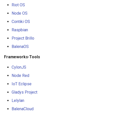
Riot OS
Erlang
Inspiration
Kubernetes
信息检索
Alfred Workflows
Readme
Node OS
Julia
Ember
Lumen
Terminals Are Sexy
Tools
Contiki OS
Raspbian
Lua
Android UI
Serverless 框架
Styleguides
Project Brillo
C
iOS UI
Apache Wicket
设计与开发指南
BalenaOS
C/C++
Meteor
Vert.x
工程师博客
Frameworks-Tools
CylonJS
R
BEM
Terraform
Self Hosted
Node Red
D
Flexbox
Vapor
FOSS Production Apps
IoT Eclipse
Gladys Project
Common Lisp
Web Typography
Gulp
Lelylan
Perl
Web Accessibility
AMA
BalenaCloud