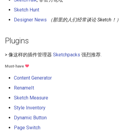
Eta
Draft.js
Sketch Hunt
Idris
Service Workers
Designer News
（那里的人们经常谈论 Sketch！）
Progressive Web Apps
Plugins
choo
> 像这样的插件管理器
Sketchpacks
强烈推荐.
Redux
Must-have
webpack
Content Generator
RenameIt
Browserify
Sketch Measure
Sass
Style Inventory
Dynamic Button
Ant Design
Page Switch
Less