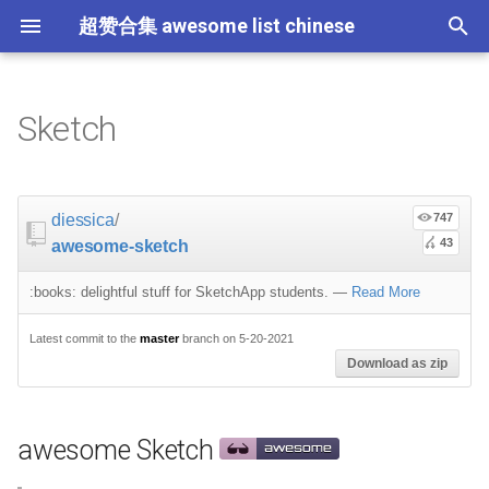
超赞合集 awesome list chinese
I
n
Sketch
Node.js
JavaScript
ES6 Tools
Flask
大学课程
大数据
论文精选
免费编程书籍
Sublime Text
游戏开发
Quick Look Plugins
Science Fiction
Database
Creative Commons Media
CLI Workshoppers
应用安全
Robotics
Open Companies
Slack
软件定义网络
比特币
GeoJSON
awesome Sketch
Answers
Code Points
Containers
命令行
Core
Promises
教育
Asyncio
RxJava
Composer
Critical-Path Tools
Relay
Tips
Education
教育
Gems
教程
教程
西班牙语
论文
TensorFlow
浏览器插件
Slack
i
t
前端开发
JavaScript 内容
Web 性能优化
Docker
数据科学
Hadoop
演讲
免费软件测试书籍
Vim
游戏演讲
Dev Env
Fantasy
MySQL
Fonts
学习编程
安全
IOT
Places to Post Your Startup
Slack 内容
网络分析
波场
Datasets
Videos
屏保
Standard Style
练习
Scientific Audio
Scalability
Ruby 机器学习
NLP with Ruby
论文
Cheat Sheet
diessica
/
747
i
43
awesome-sketch
iOS
Swift
Web Tools
Vagrant
数据科学内容
数据工程
算法
Go 书籍
Atom
Godot
Dotfiles
Podcasts
InfluxDB
Codeface
演讲
夺旗赛
Electronics
OKR Methodology
远程工作
PCAPTools
Non-Financial Blockchain
Tutorial-only
应用
必看讲座
CircuitPython
必看讲座
Core ML Models
教育
a
:books: delightful stuff for SketchApp students.
—
Read More
Android
Swift 内容
CSS
Pyramid
机器学习
Streaming
算法可视化
R 书籍
Visual Studio Code
开源游戏
Shell
Email Newsletters
Neo4j
Stock Resources
科技视频
恶意软件分析
Bluetooth Beacons
Leading and Managing
生产力
Mastodon
Process of designing
开源应用
Tips
Protips
H2O
l
dashboards, mobile apps
Latest commit to the
master
branch on 5-20-2021
i
IoT & Hybrid Apps
Python
CSS 内容
Play1 Framework
机器学习内容
Apache Spark
人工智能
思维扩展类书籍
Unity
Fish
IT Quotes
MongoDB
GIF
深入机器学习
Android 安全
Electric Guitar Specifications
Indie
Niche Job Boards
以太坊
网络层
Download as zip
z
General screencasts
Electron
Python 内容
React
CakePHP
语音与子软语言处理内容
SEO
书籍作者
Chess
命令行应用
RethinkDB
音乐
计算机历史
Hacking
面试
Micro npm Packages
i
Guides
awesome Sketch
n
Cordova
Rust
React 内容
Symfony
语言学
编程竞赛
Elixir 书籍
LÖVE
ZSH 插件
TinkerPop
开源文档
少儿编程
Honeypots
Code Review
Mad Science npm Packag