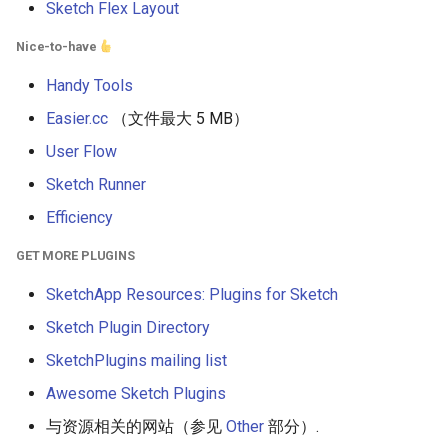
Sketch Flex Layout
WebGL
Nice-to-have
Handy Tools
Preact
Easier.cc
（文件最大 5 MB）
Progressive Enhancement
User Flow
Sketch Runner
Next.js
Efficiency
Hyperapp
GET MORE PLUGINS
lit-html
SketchApp Resources: Plugins for Sketch
Sketch Plugin Directory
JAMstack
SketchPlugins mailing list
移动端 web 开发
Awesome Sketch Plugins
与资源相关的网站（参见
Other
部分）.