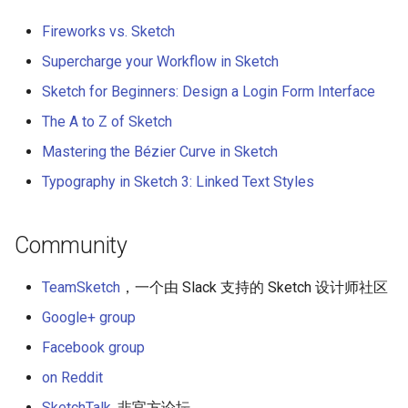
PHP 内容
Text Editing
Fireworks vs. Sketch
Delphi
Motion UI Design
Supercharge your Workflow in Sketch
Sketch for Beginners: Design a Login Form Interface
Assembler
Vue.js
The A to Z of Sketch
AutoHotkey
Marionette.js
Mastering the Bézier Curve in Sketch
Typography in Sketch 3: Linked Text Styles
AutoIt
Aurelia
Crystal
Charting
Community
Frege
Ionic Framework 2
TeamSketch
，一个由 Slack 支持的 Sketch 设计师社区
Google+ group
CMake
Chrome DevTools
Facebook group
ActionScript 3
PostCSS
on Reddit
SketchTalk
, 非官方论坛