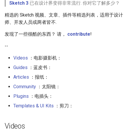
Articles
Sketch 3
已在设计界变得非常流行. 你对它了解多少？
g
React Native
Haskell
Web Components
Symfony 内容
加密
数学
PICO-8
GitHub
PostgreSQL
Audio Visualization
教育游戏
Incident Response
Maintenance Modules
s
精选的 Sketch 视频、文章、插件等精选列表，适用于设计
Tips and Tricks
师、开发人员或两者皆不.
Xamarin
PureScript
Polymer
Laravel
加密内容
递归
Game Boy Development
GitHub 内容
CouchDB
Broadcasting
学习 JavaScript
Vehicle Security and Car
npm
e
Hacking
Tutorials
发现了一些很酷的东西？ 请，
contribute
!
a
Linux
Go
Angular
Laravel 内容
机器视觉
Construct 2
Git Cheat Sheet & Git Flow
HBase
Pixel Art
AVA
Web 安全
Community
--
r
Linux 内容
Scala
Backbone
Rails
深度学习
Gideros
Git Tips
FFmpeg
ESLint
c
Videos
：电影摄影机：
Lockpicking
Plugins
macOS
Ruby
HTML5
Rails 内容
深度学习内容
Git Add-ons
Functional Programming
h
Guides
：蓝皮书：
Umbraco
Must-have
Articles
：报纸：
macOS 内容
Clojure
SVG
Phalcon
深度视觉
SSH
Observables
Community
：太阳镜：
Refinery CMS
Nice-to-have
.
h
t
a
e
s
s
.
e
watchOS
ClojureScript
Canvas
有用的
开放的社会大学
FOSS for Developers
片段
npm scripts
h
t
a
s
s
Plugins
：电插头：
Wagtail
Get more plugins
Templates & UI Kits
：剪刀：
JVM
Elixir
KnockoutJS
nginx
函数式变成
Hyper
Drupal
Templates & UI Kits
Salesforce
Elm
Dojo Toolkit
Dropwizard
静态分析和代码质量
PowerShell
Videos
Services