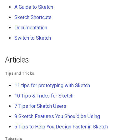
Smart TV
Groovy
Material Design
A Guide to Sketch
Sketch Shortcuts
GNOME
Dart
D3
Documentation
.NET
Java
Emails
Switch to Sketch
.NET 内容
Java 内容
jQuery
Articles
Amazon Alexa
Kotlin
jQuery 内容
Tips and Tricks
DigitalOcean
OCaml
Web Audio
11 tips for prototyping with Sketch
10 Tips & Tricks for Sketch
Flutter
ColdFusion
离线优先
7 Tips for Sketch Users
Home Assistant
Fortran
静态网站服务
9 Sketch Features You Should be Using
5 Tips to Help You Design Faster in Sketch
PHP
Cycle.js
Tutorials