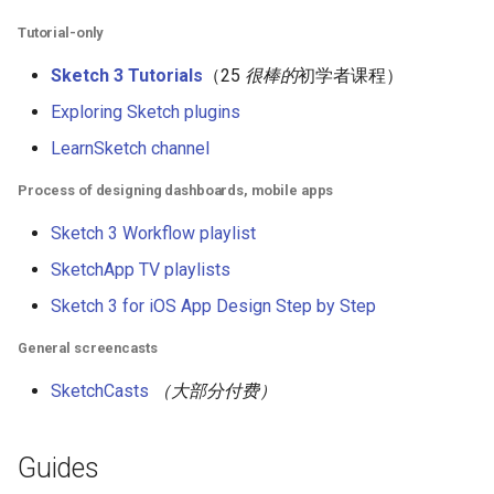
Amazon Web Services
Erlang
Inspiration
Kubernetes
信息检索
Alfred Workflows
Tutorial-only
Other
Sketch 3 Tutorials
（25
很棒的
初学者课程）
Windows
Julia
Ember
Lumen
Terminals Are Sexy
Keep up to date!
Exploring Sketch plugins
IPFS
Lua
Android UI
Serverless 框架
LearnSketch channel
LICENSE
Fuse
C
iOS UI
Apache Wicket
Process of designing dashboards, mobile apps
Sketch 3 Workflow playlist
Heroku
C/C++
Meteor
Vert.x
SketchApp TV playlists
Raspberry Pi
R
BEM
Terraform
Sketch 3 for iOS App Design Step by Step
Qt
D
Flexbox
Vapor
General screencasts
SketchCasts
（大部分付费）
WebExtensions
Common Lisp
Web Typography
RubyMotion
Perl
Web Accessibility
Guides