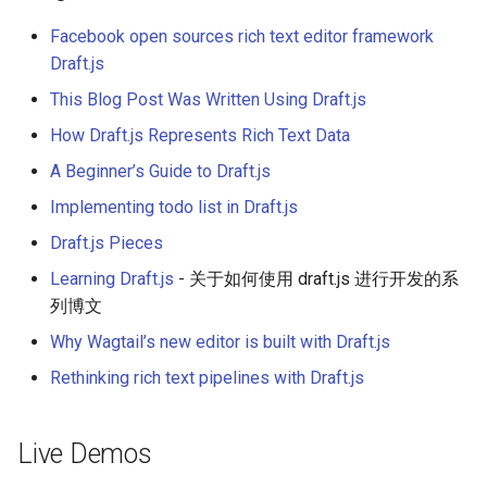
放弃版权
Facebook open sources rich text editor framework
Draft.js
加密货币工具与算法
This Blog Post Was Written Using Draft.js
Diversity
How Draft.js Represents Rich Text Data
A Beginner’s Guide to Draft.js
开源支持者
Implementing todo list in Draft.js
设计原则
Draft.js Pieces
Learning Draft.js
- 关于如何使用 draft.js 进行开发的系
Visual Regression Testing
列博文
Why Wagtail’s new editor is built with Draft.js
Theravada
Rethinking rich text pipelines with Draft.js
inspectIT
Live Demos
开源项目维护者