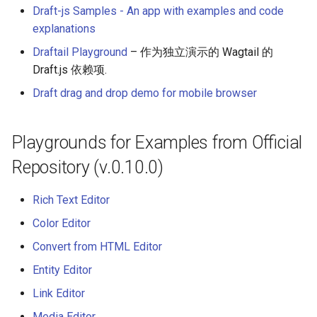
Draft-js Samples - An app with examples and code
Calculators
explanations
Captcha
Draftail Playground
– 作为独立演示的 Wagtail 的
Draft.js 依赖项.
Jupyter
Draft drag and drop demo for mobile browser
FIRST Robotics Competition
Playgrounds for Examples from Official
Humane Technology
Repository (v.0.10.0)
Speakers
Rich Text Editor
Software Patreons
Color Editor
Convert from HTML Editor
Parasite
Entity Editor
Link Editor
Media Editor