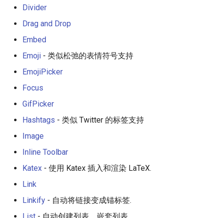
Eta
女性开发者专属
Divider
Drag and Drop
Idris
Vorpal
Embed
Vulkan
Emoji
- 类似松弛的表情符号支持
EmojiPicker
LaTeX
Focus
Funny Markov Chains
GifPicker
Hashtags
- 类似 Twitter 的标签支持
Bioinformatics
Image
Colorful
Inline Toolbar
Steam
Katex
- 使用 Katex 插入和渲染 LaTeX.
Link
Bots
Linkify
- 自动将链接变成锚标签.
Site Reliability Engineering
List
- 自动创建列表，嵌套列表