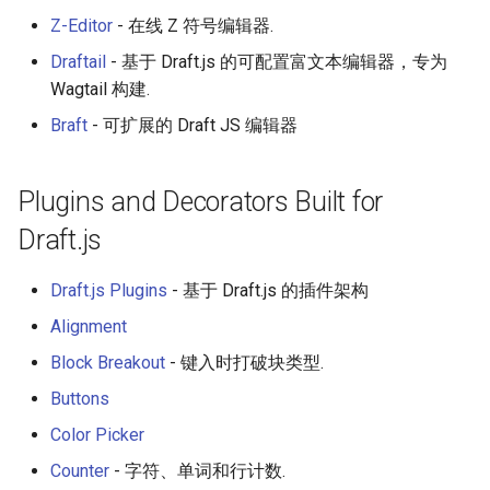
PHP 内容
Unicode
Z-Editor
- 在线 Z 符号编辑器.
Draftail
- 基于 Draft.js 的可配置富文本编辑器，专为
Delphi
Unicode 内容
Wagtail 构建.
Assembler
新手友好项目
Braft
- 可扩展的 Draft JS 编辑器
AutoHotkey
Katas
Plugins and Decorators Built for
AutoIt
Tools for Activism
Draft.js
Crystal
Citizen Science
Draft.js Plugins
- 基于 Draft.js 的插件架构
Alignment
Frege
TAP
Block Breakout
- 键入时打破块类型.
CMake
MQTT
Buttons
Color Picker
ActionScript 3
Hacking Spots
Counter
- 字符、单词和行计数.