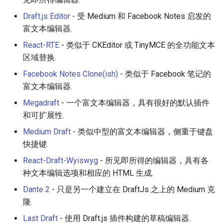
Smart TV
Groovy
AMA 内容
Draft.js Editor
- 受 Medium 和 Facebook Notes 启发的
富文本编辑器.
GNOME
Dart
开源图片
React-RTE
- 类似于 CKEditor 或 TinyMCE 的全功能文本
.NET
Java
OpenGL
区域替换.
Facebook Notes Clone(ish)
- 类似于 Facebook 笔记的
.NET 内容
Java 内容
GraphQL
富文本编辑器.
Megadraft
- 一个富文本编辑器，具有很好的默认插件
Amazon Alexa
Kotlin
Transit
和可扩展性.
DigitalOcean
OCaml
研究工具
Medium Draft
- 类似中型的富文本编辑器，侧重于键盘
快捷键.
Flutter
ColdFusion
数据可视化
React-Draft-Wyiswyg
- 所见即所得的编辑器，具有各
种文本编辑选项和相应的 HTML 生成.
Home Assistant
Fortran
社交媒体分享链接
Dante 2
- 只是另一个建立在 DraftJs 之上的 Medium 克
隆.
PHP
微服务
Last Draft
- 使用 Draft.js 插件构建的草稿编辑器.