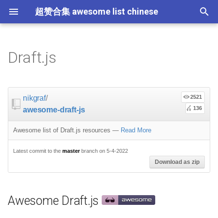
超赞合集 awesome list chinese
I
n
Draft.js
Node.js
JavaScript
Critical-Path Tools
Relay
Tips
Awesome Draft.js
Flask
大学课程
大数据
论文精选
免费编程书籍
Sublime Text
游戏开发
Quick Look Plugins
Science Fiction
Database
Creative Commons Media
CLI Workshoppers
应用安全
Robotics
Open Companies
Slack
软件定义网络
比特币
JSON
Containers
命令行
Core
Promises
教育
Asyncio
RxJava
Composer
Education
教育
Gems
教程
教程
西班牙语
论文
TensorFlow
浏览器插件
Slack
GeoJSON
Answers
Code Points
i
t
前端开发
JavaScript 内容
Scalability
Community
Docker
数据科学
Hadoop
演讲
免费软件测试书籍
Vim
游戏演讲
Dev Env
Fantasy
MySQL
Fonts
学习编程
安全
IOT
Places to Post Your Startup
Slack 内容
网络分析
波场
JSON 内容
屏保
Standard Style
练习
Scientific Audio
Ruby 机器学习
NLP with Ruby
论文
Cheat Sheet
Datasets
nikgraf
/
2521
i
136
awesome-draft-js
iOS
Swift
必看讲座
Presentations
Vagrant
数据科学内容
数据工程
算法
Go 书籍
Atom
Godot
Dotfiles
Podcasts
InfluxDB
Codeface
演讲
夺旗赛
Electronics
OKR Methodology
远程工作
PCAPTools
Non-Financial Blockchain
学生开发者优惠
应用
必看讲座
CircuitPython
Core ML Models
教育
a
Awesome list of Draft.js resources
—
Read More
Android
Swift 内容
Protips
Standalone Editors Built on
Pyramid
机器学习
Streaming
算法可视化
R 书籍
Visual Studio Code
开源游戏
Shell
Email Newsletters
Neo4j
Stock Resources
科技视频
恶意软件分析
Bluetooth Beacons
Leading and Managing
生产力
Mastodon
Sysadmin
开源应用
Tips
H2O
l
Draft.js
Latest commit to the
master
branch on 5-4-2022
i
IoT & Hybrid Apps
Python
Play1 Framework
机器学习内容
Apache Spark
人工智能
思维扩展类书籍
Unity
Fish
IT Quotes
MongoDB
GIF
深入机器学习
Android 安全
Electric Guitar Specifications
Indie
Niche Job Boards
以太坊
Radio
网络层
Download as zip
z
Plugins and Decorators Built
for Draft.js
Electron
Python 内容
CakePHP
语音与子软语言处理内容
SEO
书籍作者
Chess
命令行应用
RethinkDB
音乐
计算机历史
Hacking
面试
Awesome
Micro npm Packages
i
Awesome Draft.js
n
Common Utilities
Cordova
Rust
Symfony
语言学
编程竞赛
Elixir 书籍
LÖVE
ZSH 插件
TinkerPop
开源文档
少儿编程
Honeypots
Code Review
Analytics
Mad Science npm Packag