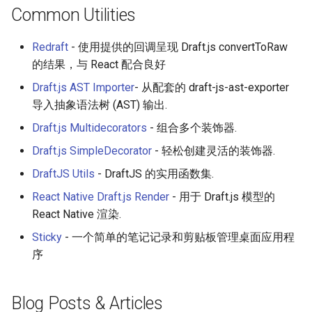
Common Utilities
Healthcare
Redraft
- 使用提供的回调呈现 Draft.js convertToRaw
Magento 2
的结果，与 React 配合良好
Draft.js AST Importer
- 从配套的 draft-js-ast-exporter
TikZ
导入抽象语法树 (AST) 输出.
Neuroscience
Draft.js Multidecorators
- 组合多个装饰器.
Draft.js SimpleDecorator
- 轻松创建灵活的装饰器.
Ad-Free
DraftJS Utils
- DraftJS 的实用函数集.
Esolangs
React Native Draft.js Render
- 用于 Draft.js 模型的
React Native 渲染.
Prometheus
Sticky
- 一个简单的笔记记录和剪贴板管理桌面应用程
序
Homematic
Ledger
Blog Posts & Articles