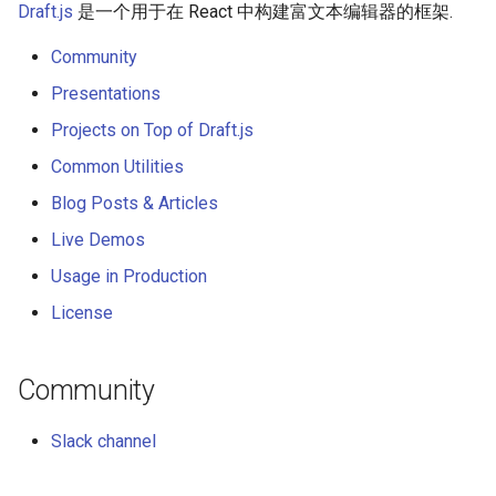
Draft.js
是一个用于在 React 中构建富文本编辑器的框架.
g
Blog Posts & Articles
React Native
Haskell
Symfony 内容
加密
数学
PICO-8
GitHub
PostgreSQL
Audio Visualization
教育游戏
Incident Response
REST
Maintenance Modules
s
Community
Live Demos
Xamarin
PureScript
Laravel
加密内容
递归
Game Boy Development
GitHub 内容
CouchDB
Broadcasting
学习 JavaScript
Vehicle Security and Car
Selenium
npm
Presentations
e
Hacking
Projects on Top of Draft.js
a
Playgrounds for Examples
Linux
Go
Laravel 内容
机器视觉
Construct 2
Git Cheat Sheet & Git Flow
HBase
Pixel Art
Appium
AVA
Common Utilities
from Official Repository
Web 安全
r
(v.0.10.0)
Linux 内容
Scala
Rails
深度学习
Gideros
Git Tips
FFmpeg
持续集成与交付
ESLint
Blog Posts & Articles
c
Lockpicking
Live Demos
Usage in Production
macOS
Ruby
Rails 内容
深度学习内容
Git Add-ons
Services Engineering
Functional Programming
h
Usage in Production
Umbraco
License
macOS 内容
Clojure
Phalcon
深度视觉
SSH
开发者免费
Observables
License
Refinery CMS
.
h
t
a
e
s
s
.
e
watchOS
ClojureScript
有用的
开放的社会大学
FOSS for Developers
Answers
片段
npm scripts
h
t
a
s
s
Community
Wagtail
JVM
Elixir
nginx
函数式变成
Hyper
Sketch
Drupal
Slack channel
Salesforce
Elm
Dropwizard
静态分析和代码质量
PowerShell
脚手架