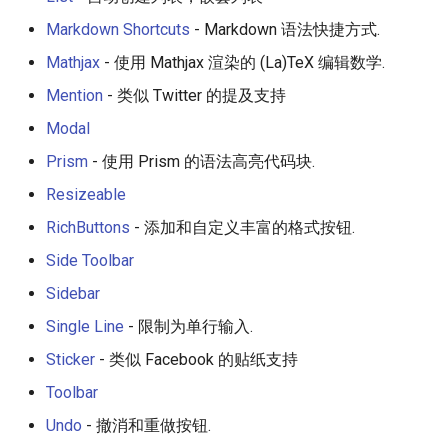
Markdown Shortcuts
- Markdown 语法快捷方式.
Empathy in Engineering
Mathjax
- 使用 Mathjax 渲染的 (La)TeX 编辑数学.
DTrace
Mention
- 类似 Twitter 的提及支持
Modal
Userscripts
Prism
- 使用 Prism 的语法高亮代码块.
Pokémon
Resizeable
RichButtons
- 添加和自定义丰富的格式按钮.
ChatOps
Side Toolbar
Falsehood
Sidebar
Single Line
- 限制为单行输入.
领域驱动设计
Sticker
- 类似 Facebook 的贴纸支持
Quantified Self
Toolbar
Undo
- 撤消和重做按钮.
Web 设计