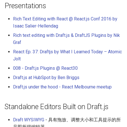
Presentations
Amazon Web Services
Erlang
Kubernetes
信息检索
Alfred Workflows
Readme
Rich Text Editing with React @ React.js Conf 2016 by
Windows
Julia
Lumen
Terminals Are Sexy
Tools
Isaac Salier-Hellendag
IPFS
Lua
Serverless 框架
Styleguides
Rich text editing with Draft.js & DraftJS Plugins by Nik
Graf
Fuse
C
Apache Wicket
设计与开发指南
React Ep. 37: Draftjs by What I Learned Today – Atomic
Jolt
Heroku
C/C++
Vert.x
工程师博客
008 - Draft.js Plugins @ React30
Raspberry Pi
R
Terraform
Self Hosted
Draft.js at HubSpot by Ben Briggs
Draft.js under the hood - React Melbourne meetup
Qt
D
Vapor
FOSS Production Apps
WebExtensions
Common Lisp
Gulp
Standalone Editors Built on Draft.js
RubyMotion
Perl
AMA
Draft WYSIWYG
- 具有拖放、调整大小和工具提示的所
见即所得编辑器.