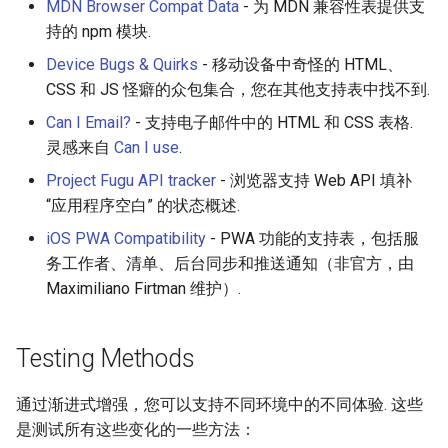
MDN Browser Compat Data
- 为 MDN 兼容性表提供支
Healthcare
持的 npm 模块.
Device Bugs & Quirks
- 移动设备中奇怪的 HTML、
Magento 2
CSS 和 JS 怪癖的众包集合，您在其他支持表中找不到.
Can I Email?
- 支持电子邮件中的 HTML 和 CSS 表格.
TikZ
灵感来自
Can I use
.
Neuroscience
Project Fugu API tracker
- 浏览器支持 Web API 填补
“应用程序空白” 的状态概述.
Ad-Free
iOS PWA Compatibility
- PWA 功能的支持表，包括服
务工作者、清单、后台同步和推送通知（非官方，由
Esolangs
Maximiliano Firtman 维护）.
Prometheus
Testing Methods
Homematic
通过渐进式增强，您可以支持不同环境中的不同体验. 这些
Ledger
是测试所有这些变化的一些方法：