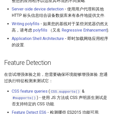
整您的应用程序以适应其环境的不同策略.
Smart TV
Groovy
AMA 内容
Server-side device detection
- 使用用户代理和其他
HTTP 标头信息结合设备数据库来有条件地提供文件.
GNOME
Dart
开源图片
Writing polyfills
- 如果您的基线对于某些浏览器仍然太
.NET
Java
OpenGL
高，请考虑
polyfills
（又名
Regressive Enhancement
).
Application Shell Architecture
- 即时加载网络应用程序
.NET 内容
Java 内容
GraphQL
的设置.
Amazon Alexa
Kotlin
Transit
Feature Detection
DigitalOcean
OCaml
研究工具
在尝试增强体验之前，您需要确保环境能够增强体验. 您通
Flutter
ColdFusion
数据可视化
过执行特征检测来测试它：
CSS feature queries
(
&
Home Assistant
Fortran
社交媒体分享链接
CSS.supports()
) - 使用 JS 方法或 CSS 声明原生测试是
@supports()
PHP
微服务
否支持特定的 CSS 功能.
Feature Detect ES6
- 检测哪些 ES2015 功能可用.