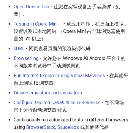
Open Device Lab
- 让您
在实际设备上手动测试
（免
放弃版权
费）.
加密货币工具与算法
Testing in Opera Mini
- 下载应用程序，在桌面上模拟，
设置以测试本地网站. （Opera Mini 占全球浏览器使用
Diversity
量的 5% 以上）
cURL
- 网页查看页面的预渲染源代码.
开源支持者
Browserling
- 允许您在 Windows 和 Android 平台上的
设计原则
不同版本浏览器中手动测试网页.
Run Internet Explorer using Virtual Machines
- 在其他平
Visual Regression Testing
台上测试 IE 浏览器.
Device emulators and simulators
Theravada
Configure
Desired Capabilities
in Selenium
- 在不同场
inspectIT
景下运行自动浏览器测试.
Continuously run automated tests in different browsers
开源项目维护者
using
BrowserStack
,
Saucelabs
或其他替代品.