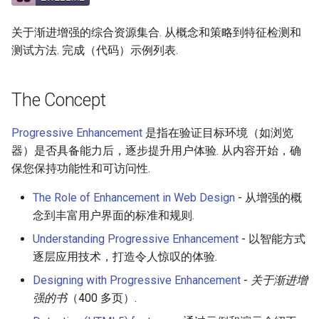
Examples
g
React Native
Haskell
Symfony 内容
加密
数学
PICO-8
GitHub
PostgreSQL
Audio Visualization
教育游戏
Incident Response
REST
Maintenance Modules
关于渐进增强的综合资源集合. 从概念和策略到特征检测和
s
Custom Form Elements
测试方法. 完成（代码）示例列表.
Xamarin
PureScript
Laravel
加密内容
递归
Game Boy Development
GitHub 内容
CouchDB
Broadcasting
学习 JavaScript
Vehicle Security and Car
Selenium
npm
e
Hacking
Data Visualisations
a
Linux
Go
Laravel 内容
机器视觉
Construct 2
Git Cheat Sheet & Git Flow
HBase
Pixel Art
Appium
AVA
The Concept
Web 安全
Images
r
Linux 内容
Scala
Rails
深度学习
Gideros
Git Tips
FFmpeg
持续集成与交付
ESLint
Progressive Enhancement
是指在验证目标环境（如浏览
c
Lockpicking
Menus
器）是否具备能力后，逐步提升用户体验. 从内容开始，确
macOS
Ruby
Rails 内容
深度学习内容
Git Add-ons
Services Engineering
Functional Programming
h
保您保持功能性和可访问性.
Umbraco
Page Navigation
macOS 内容
Clojure
Phalcon
深度视觉
SSH
开发者免费
Observables
The Role of Enhancement in Web Design
- 从增强的概
Related Articles
Refinery CMS
念到丰富用户界面的标准和规则.
.
h
t
a
e
s
s
.
e
watchOS
ClojureScript
有用的
开放的社会大学
FOSS for Developers
Answers
片段
npm scripts
h
t
a
s
s
Understanding Progressive Enhancement
- 以智能方式
License
Wagtail
逐层应用技术，打造令人惊叹的体验.
JVM
Elixir
nginx
函数式变成
Hyper
Sketch
Designing with Progressive Enhancement
-
关于渐进增
Drupal
强的书
（400 多页）.
Salesforce
Elm
Dropwizard
静态分析和代码质量
PowerShell
脚手架