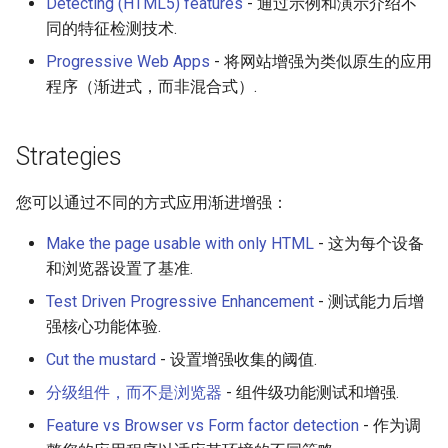
Detecting (HTML5) features
- 通过示例和演示介绍不
Amazon Web Services
Erlang
Kubernetes
信息检索
Alfred Workflows
Readme
同的特征检测技术.
Progressive Web Apps
- 将网站增强为类似原生的应用
Windows
Julia
Lumen
Terminals Are Sexy
Tools
程序（渐进式，而非混合式）.
IPFS
Lua
Serverless 框架
Styleguides
Strategies
Fuse
C
Apache Wicket
设计与开发指南
您可以通过不同的方式应用渐进增强：
Heroku
C/C++
Vert.x
工程师博客
Make the page usable with only HTML
- 这为每个设备
Raspberry Pi
R
Terraform
Self Hosted
和浏览器设置了基准.
Test Driven Progressive Enhancement
- 测试能力后增
Qt
D
Vapor
FOSS Production Apps
强核心功能体验.
Cut the mustard
- 设置增强收集的阈值.
WebExtensions
Common Lisp
Gulp
分级组件，而不是浏览器
- 组件级功能测试和增强.
RubyMotion
Perl
AMA
Feature vs Browser vs Form factor detection
- 作为调