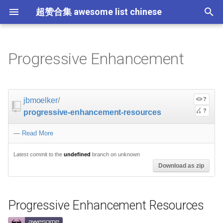
超赞合集 awesome list chinese
I
n
Progressive Enhancement
Node.js
JavaScript
Critical-Path Tools
Relay
Tips
Progressive Enhancement
Flask
大学课程
大数据
论文精选
免费编程书籍
Sublime Text
游戏开发
Quick Look Plugins
Science Fiction
Database
Creative Commons Media
CLI Workshoppers
应用安全
Robotics
Open Companies
Slack
软件定义网络
比特币
JSON
Containers
命令行
Core
Promises
教育
Asyncio
RxJava
Composer
Education
教育
Gems
教程
教程
西班牙语
论文
TensorFlow
浏览器插件
Slack
GeoJSON
Answers
Code Points
i
Resources
t
前端开发
JavaScript 内容
Scalability
Docker
数据科学
Hadoop
演讲
免费软件测试书籍
Vim
游戏演讲
Dev Env
Fantasy
MySQL
Fonts
学习编程
安全
IOT
Places to Post Your Startup
Slack 内容
网络分析
波场
JSON 内容
屏保
Standard Style
练习
Scientific Audio
Ruby 机器学习
NLP with Ruby
论文
Cheat Sheet
Datasets
jbmoelker
/
?
The Concept
i
?
progressive-enhancement-resources
iOS
Swift
必看讲座
Vagrant
数据科学内容
数据工程
算法
Go 书籍
Atom
Godot
Dotfiles
Podcasts
InfluxDB
Codeface
演讲
夺旗赛
Electronics
OKR Methodology
远程工作
PCAPTools
Non-Financial Blockchain
学生开发者优惠
应用
必看讲座
CircuitPython
Core ML Models
教育
a
Strategies
—
Read More
Android
Swift 内容
Protips
Pyramid
机器学习
Streaming
算法可视化
R 书籍
Visual Studio Code
开源游戏
Shell
Email Newsletters
Neo4j
Stock Resources
科技视频
恶意软件分析
Bluetooth Beacons
Leading and Managing
生产力
Mastodon
Sysadmin
开源应用
Tips
H2O
l
Feature Detection
Latest commit to the
undefined
branch on unknown
i
IoT & Hybrid Apps
Python
Play1 Framework
机器学习内容
Apache Spark
人工智能
思维扩展类书籍
Unity
Fish
IT Quotes
MongoDB
GIF
深入机器学习
Android 安全
Electric Guitar Specifications
Indie
Niche Job Boards
以太坊
Radio
网络层
Download as zip
z
Support Tables
Electron
Python 内容
CakePHP
语音与子软语言处理内容
SEO
书籍作者
Chess
命令行应用
RethinkDB
音乐
计算机历史
Hacking
面试
Awesome
Micro npm Packages
i
Testing Methods
Progressive Enhancement Resources
n
Cordova
Rust
Symfony
语言学
编程竞赛
Elixir 书籍
LÖVE
ZSH 插件
TinkerPop
开源文档
少儿编程
Honeypots
Code Review
Analytics
Mad Science npm Packag