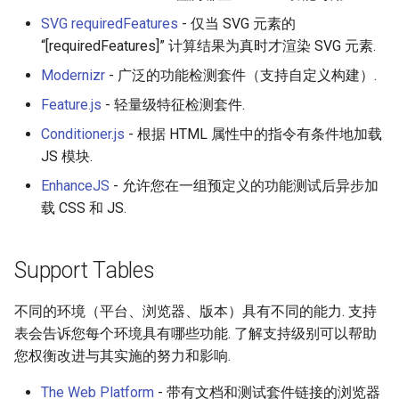
PHP 内容
Unicode
SVG requiredFeatures
- 仅当 SVG 元素的
“[requiredFeatures]” 计算结果为真时才渲染 SVG 元素.
Delphi
Unicode 内容
Modernizr
- 广泛的功能检测套件（支持自定义构建）.
Assembler
新手友好项目
Feature.js
- 轻量级特征检测套件.
Conditioner.js
- 根据 HTML 属性中的指令有条件地加载
AutoHotkey
Katas
JS 模块.
AutoIt
Tools for Activism
EnhanceJS
- 允许您在一组预定义的功能测试后异步加
载 CSS 和 JS.
Crystal
Citizen Science
Support Tables
Frege
TAP
不同的环境（平台、浏览器、版本）具有不同的能力. 支持
CMake
MQTT
表会告诉您每个环境具有哪些功能. 了解支持级别可以帮助
您权衡改进与其实施的努力和影响.
ActionScript 3
Hacking Spots
The Web Platform
- 带有文档和测试套件链接的浏览器