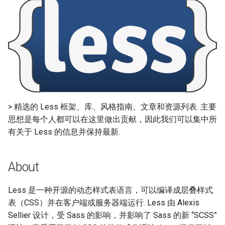
Media Queries
g
React Native
Haskell
Symfony 内容
加密
数学
PICO-8
GitHub
PostgreSQL
Audio Visualization
教育游戏
Incident Response
REST
Maintenance Modules
s
Color
Xamarin
PureScript
Laravel
加密内容
递归
Game Boy Development
GitHub 内容
CouchDB
Broadcasting
学习 JavaScript
Vehicle Security and Car
Selenium
npm
e
Hacking
Animation
a
Linux
Go
Laravel 内容
机器视觉
Construct 2
Git Cheat Sheet & Git Flow
HBase
Pixel Art
Appium
AVA
Web 安全
Miscellaneous
r
Linux 内容
Scala
Rails
深度学习
Gideros
Git Tips
FFmpeg
持续集成与交付
ESLint
c
Style Guides
Lockpicking
> 精选的 Less 框架、库、风格指南、文章和资源列表. 主要
macOS
Ruby
Rails 内容
深度学习内容
Git Add-ons
Services Engineering
Functional Programming
h
思想是每个人都可以在这里做出贡献，因此我们可以集中所
Ports of Less
Umbraco
有关于 Less 的信息并保持最新.
macOS 内容
Clojure
Phalcon
深度视觉
SSH
开发者免费
Observables
Refinery CMS
Java
.
h
t
a
e
s
s
.
e
watchOS
ClojureScript
有用的
开放的社会大学
FOSS for Developers
Answers
片段
npm scripts
h
t
a
s
s
About
Wagtail
.Net
JVM
Elixir
nginx
函数式变成
Hyper
Sketch
Less 是一种开源的动态样式表语言，可以编译成层叠样式
Drupal
PHP
表（CSS）并在客户端或服务器端运行. Less 由 Alexis
Salesforce
Elm
Dropwizard
静态分析和代码质量
PowerShell
脚手架
Sellier 设计，受 Sass 的影响，并影响了 Sass 的新 “SCSS”
Python