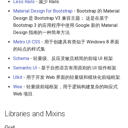
Less Rails
- 减少 Rails.
PHP 内容
Unicode
Material Design for Bootstrap
- Bootstrap 的 Material
Delphi
Unicode 内容
Design 是 Bootstrap V3 兼容主题； 这是在基于
Bootstrap 3 的应用程序中使用 Google 新的 Material
Assembler
新手友好项目
Design 指南的一种简单方法.
Metro UI CSS
- 用于创建具有类似于 Windows 8 界面
AutoHotkey
Katas
的站点的样式集.
Schema
- 轻量级、反应灵敏且精简的前端 UI 框架.
AutoIt
Tools for Activism
Semantic UI
- 基于自然语言有用原则的 UI 组件框架.
Crystal
Citizen Science
UIkit
- 用于开发 Web 界面的轻量级和模块化前端框架.
Wee
- 轻量级前端框架，用于逻辑构建复杂的响应式
Frege
TAP
Web 项目.
CMake
MQTT
Libraries and Mixins
ActionScript 3
Hacking Spots
Grid