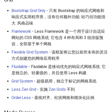
Eta
女性开发者专属
Bootstrap Grid Only
- 只有 Bootstrap 的响应式网格和
Idris
Vorpal
响应式实用程序类，没有任何额外功能. 轻巧但功能强
大. 风格品味.
Vulkan
Framework
- Less Framework 是一个用于设计自适应
LaTeX
网站的 CSS 网格系统. 它包含 4 种布局和 3 组排版预
设，全部基于单个网格.
Funny Markov Chains
Flexible Grid System
- 该框架将让您以前所未有的灵活
方式创建您的网络应用程序.
Bioinformatics
Fluidable
- Fluidable 是移动优先的响应式网格系统. 它
是独立的、轻量级的，并且使用 Less 构建.
Colorful
Grid System
- 超级易用，独立于标记的网格系统.
Steam
Less Zen Grid
- 实施
Zen Grids
不到.
Order.Less
- 基线对齐、柱状网格和模块化比例.
Bots
Site Reliability Engineering