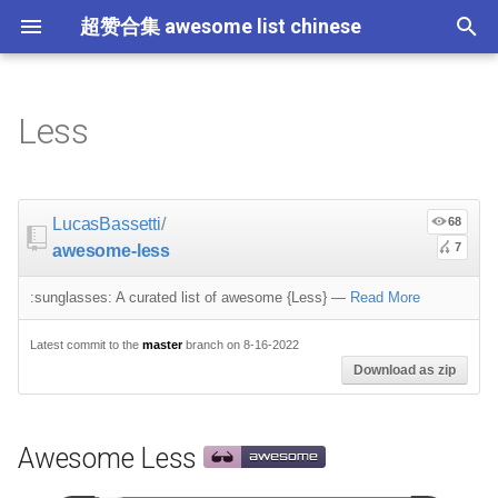
超赞合集 awesome list chinese
I
n
Less
Node.js
JavaScript
Critical-Path Tools
Relay
Tips
Awesome Less
Flask
大学课程
大数据
论文精选
免费编程书籍
Sublime Text
游戏开发
Quick Look Plugins
Science Fiction
Database
Creative Commons Media
CLI Workshoppers
应用安全
Robotics
Open Companies
Slack
软件定义网络
比特币
JSON
Containers
命令行
Core
Promises
教育
Asyncio
RxJava
Composer
Education
教育
Gems
教程
教程
西班牙语
论文
TensorFlow
浏览器插件
Slack
GeoJSON
Answers
Code Points
i
t
前端开发
JavaScript 内容
Scalability
About
Docker
数据科学
Hadoop
演讲
免费软件测试书籍
Vim
游戏演讲
Dev Env
Fantasy
MySQL
Fonts
学习编程
安全
IOT
Places to Post Your Startup
Slack 内容
网络分析
波场
JSON 内容
屏保
Standard Style
练习
Scientific Audio
Ruby 机器学习
NLP with Ruby
论文
Cheat Sheet
Datasets
LucasBassetti
/
68
i
7
awesome-less
iOS
Swift
必看讲座
Getting Started
Vagrant
数据科学内容
数据工程
算法
Go 书籍
Atom
Godot
Dotfiles
Podcasts
InfluxDB
Codeface
演讲
夺旗赛
Electronics
OKR Methodology
远程工作
PCAPTools
Non-Financial Blockchain
学生开发者优惠
应用
必看讲座
CircuitPython
Core ML Models
教育
a
:sunglasses: A curated list of awesome {Less}
—
Read More
Android
Swift 内容
Protips
UI/Theme Frameworks and
Pyramid
机器学习
Streaming
算法可视化
R 书籍
Visual Studio Code
开源游戏
Shell
Email Newsletters
Neo4j
Stock Resources
科技视频
恶意软件分析
Bluetooth Beacons
Leading and Managing
生产力
Mastodon
Sysadmin
开源应用
Tips
H2O
l
Components
Latest commit to the
master
branch on 8-16-2022
i
IoT & Hybrid Apps
Python
Play1 Framework
机器学习内容
Apache Spark
人工智能
思维扩展类书籍
Unity
Fish
IT Quotes
MongoDB
GIF
深入机器学习
Android 安全
Electric Guitar Specifications
Indie
Niche Job Boards
以太坊
Radio
网络层
Download as zip
z
Libraries and Mixins
Electron
Python 内容
CakePHP
语音与子软语言处理内容
SEO
书籍作者
Chess
命令行应用
RethinkDB
音乐
计算机历史
Hacking
面试
Awesome
Micro npm Packages
i
Grid
Awesome Less
n
Cordova
Rust
Symfony
语言学
编程竞赛
Elixir 书籍
LÖVE
ZSH 插件
TinkerPop
开源文档
少儿编程
Honeypots
Code Review
Analytics
Mad Science npm Packag