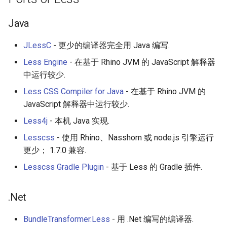
Calculators
Java
Captcha
JLessC
- 更少的编译器完全用 Java 编写.
Jupyter
Less Engine
- 在基于 Rhino JVM 的 JavaScript 解释器
中运行较少.
FIRST Robotics Competition
Less CSS Compiler for Java
- 在基于 Rhino JVM 的
JavaScript 解释器中运行较少.
Humane Technology
Less4j
- 本机 Java 实现.
Speakers
Lesscss
- 使用 Rhino、Nasshorn 或 node.js 引擎运行
更少； 1.7.0 兼容.
Software Patreons
Lesscss Gradle Plugin
- 基于 Less 的 Gradle 插件.
Parasite
.Net
BundleTransformer.Less
- 用 .Net 编写的编译器.