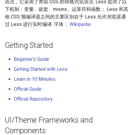
语法，它采用了类似 CSS 的块格式化语法. Less 提供了以
Amazon Web Services
Erlang
Kubernetes
信息检索
Alfred Workflows
Readme
下机制：变量、嵌套、mixins、运算符和函数； Less 和其
Ruby
他 CSS 预编译器之间的主要区别在于 Less 允许浏览器通
Windows
Julia
Lumen
Terminals Are Sexy
Tools
过 Less 进行实时编译. 字体：
Wikipedia
Go
IPFS
Lua
Serverless 框架
Styleguides
Getting Started
GUIs, Editors and Plugins
Fuse
C
Apache Wicket
设计与开发指南
Online Less Compilers
Beginner's Guide
Heroku
C/C++
Vert.x
工程师博客
Getting Started with Less
Online Web
Learn in 10 Minutes
IDEs/Playgrounds with Less
Raspberry Pi
R
Terraform
Self Hosted
support
Official Guide
Qt
D
Vapor
FOSS Production Apps
Official Repository
Translations
WebExtensions
Common Lisp
Gulp
Articles
UI/Theme Frameworks and
RubyMotion
Perl
AMA
Components
Books