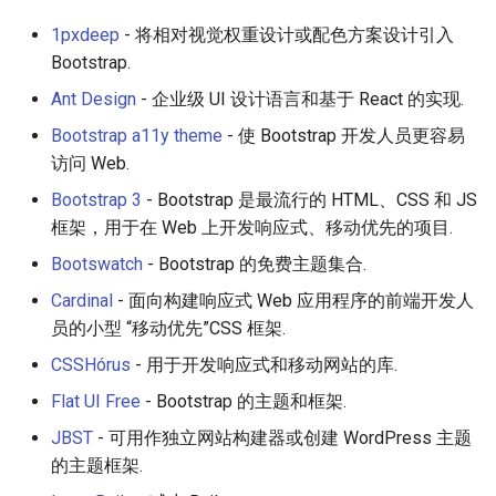
Smart TV
Groovy
AMA 内容
1pxdeep
- 将相对视觉权重设计或配色方案设计引入
Videos
Bootstrap.
GNOME
Dart
开源图片
Experiments
Ant Design
- 企业级 UI 设计语言和基于 React 的实现.
.NET
Java
OpenGL
Bootstrap a11y theme
- 使 Bootstrap 开发人员更容易
Community
访问 Web.
.NET 内容
Java 内容
GraphQL
Bootstrap 3
- Bootstrap 是最流行的 HTML、CSS 和 JS
Contributing
框架，用于在 Web 上开发响应式、移动优先的项目.
Amazon Alexa
Kotlin
Transit
License
Bootswatch
- Bootstrap 的免费主题集合.
DigitalOcean
OCaml
研究工具
Cardinal
- 面向构建响应式 Web 应用程序的前端开发人
员的小型 “移动优先”CSS 框架.
Flutter
ColdFusion
数据可视化
CSSHórus
- 用于开发响应式和移动网站的库.
Home Assistant
Fortran
社交媒体分享链接
Flat UI Free
- Bootstrap 的主题和框架.
JBST
- 可用作独立网站构建器或创建 WordPress 主题
PHP
微服务
的主题框架.