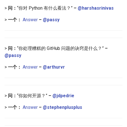
Amazon Web Services
Erlang
Inspiration
Kubernetes
信息检索
Alfred Workflows
>
问：
“你对 Python 有什么看法？”
–
@harshasrinivas
>
一个：
Answer
–
@passy
Windows
Julia
Ember
Lumen
Terminals Are Sexy
IPFS
Lua
Android UI
Serverless 框架
Fuse
C
iOS UI
Apache Wicket
>
问：
“你处理糟糕的 GitHub 问题的诀窍是什么？”
–
@passy
Heroku
C/C++
Meteor
Vert.x
>
一个：
Answer
–
@arthurvr
Raspberry Pi
R
BEM
Terraform
Qt
D
Flexbox
Vapor
>
问：
“你如何开源？”
–
@jdpedrie
WebExtensions
Common Lisp
Web Typography
>
一个：
Answer
–
@stephenplusplus
RubyMotion
Perl
Web Accessibility