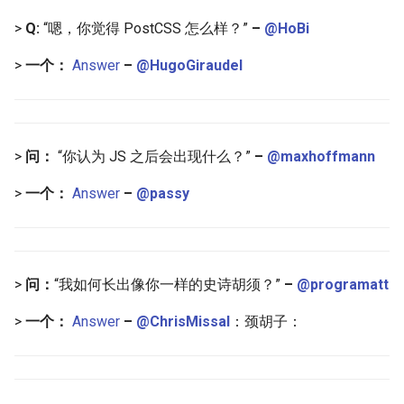
Smart TV
Groovy
Material Design
>
Q:
“嗯，你觉得 PostCSS 怎么样？”
–
@HoBi
GNOME
Dart
D3
>
一个：
Answer
–
@HugoGiraudel
.NET
Java
Emails
.NET 内容
Java 内容
jQuery
>
问：
“你认为 JS 之后会出现什么？”
–
@maxhoffmann
Amazon Alexa
Kotlin
jQuery 内容
>
一个：
Answer
–
@passy
DigitalOcean
OCaml
Web Audio
Flutter
ColdFusion
离线优先
>
问：
“我如何长出像你一样的史诗胡须？”
–
@programatt
>
一个：
Answer
–
@ChrisMissal
：颈胡子：
Home Assistant
Fortran
静态网站服务
PHP
Cycle.js