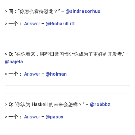
Eta
Draft.js
>
问：
“你怎么看待恐龙？”
–
@sindresorhus
Idris
Service Workers
>
一个：
Answer
–
@RichardLitt
Progressive Web Apps
choo
>
Q:
“在你看来，哪些日常习惯让你成为了更好的开发者.”
–
Redux
@najela
>
一个：
Answer
–
@holman
webpack
Browserify
Sass
>
Q:
“你认为 Haskell 的未来会怎样？”
–
@robbbz
>
一个：
Answer
–
@passy
Ant Design
Less