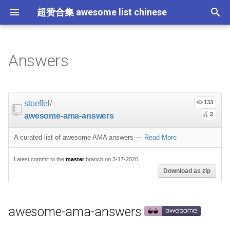
超赞合集 awesome list chinese
I
n
Answers
Node.js
JavaScript
ES6 Tools
Flask
大学课程
大数据
论文精选
免费编程书籍
Sublime Text
游戏开发
Quick Look Plugins
Science Fiction
Database
Creative Commons Media
CLI Workshoppers
应用安全
Robotics
Open Companies
Slack
软件定义网络
比特币
GeoJSON
awesome-ama-answers
Code Points
Containers
命令行
Core
Promises
教育
Asyncio
RxJava
Composer
Critical-Path Tools
Relay
Tips
Education
教育
Gems
教程
教程
西班牙语
论文
TensorFlow
浏览器插件
Slack
i
t
前端开发
JavaScript 内容
Web 性能优化
Docker
数据科学
Hadoop
演讲
免费软件测试书籍
Vim
游戏演讲
Dev Env
Fantasy
MySQL
Fonts
学习编程
安全
IOT
Places to Post Your Startup
Slack 内容
网络分析
波场
Datasets
Contribution
屏保
Standard Style
练习
Scientific Audio
Scalability
Ruby 机器学习
NLP with Ruby
论文
Cheat Sheet
stoeffel
/
133
i
2
awesome-ama-answers
iOS
Swift
Web Tools
Vagrant
数据科学内容
数据工程
算法
Go 书籍
Atom
Godot
Dotfiles
Podcasts
InfluxDB
Codeface
演讲
夺旗赛
Electronics
OKR Methodology
远程工作
PCAPTools
Non-Financial Blockchain
License
应用
必看讲座
CircuitPython
必看讲座
Core ML Models
教育
a
A curated list of awesome AMA answers
—
Read More
Android
Swift 内容
CSS
Pyramid
机器学习
Streaming
算法可视化
R 书籍
Visual Studio Code
开源游戏
Shell
Email Newsletters
Neo4j
Stock Resources
科技视频
恶意软件分析
Bluetooth Beacons
Leading and Managing
生产力
Mastodon
开源应用
Tips
Protips
H2O
l
Latest commit to the
master
branch on 3-17-2020
i
IoT & Hybrid Apps
Python
CSS 内容
Play1 Framework
机器学习内容
Apache Spark
人工智能
思维扩展类书籍
Unity
Fish
IT Quotes
MongoDB
GIF
深入机器学习
Android 安全
Electric Guitar Specifications
Indie
Niche Job Boards
以太坊
网络层
Download as zip
z
Electron
Python 内容
React
CakePHP
语音与子软语言处理内容
SEO
书籍作者
Chess
命令行应用
RethinkDB
音乐
计算机历史
Hacking
面试
Micro npm Packages
i
awesome-ama-answers
n
Cordova
Rust
React 内容
Symfony
语言学
编程竞赛
Elixir 书籍
LÖVE
ZSH 插件
TinkerPop
开源文档
少儿编程
Honeypots
Code Review
Mad Science npm Packag