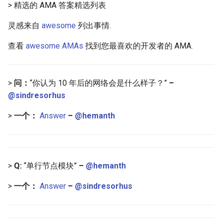
> 精选的 AMA 答案精选列表
g
React Native
Haskell
Web Components
Symfony 内容
加密
数学
PICO-8
GitHub
PostgreSQL
Audio Visualization
教育游戏
Incident Response
Maintenance Modules
s
灵感来自
awesome
列出事情.
Xamarin
PureScript
Polymer
Laravel
加密内容
递归
Game Boy Development
GitHub 内容
CouchDB
Broadcasting
学习 JavaScript
Vehicle Security and Car
npm
e
查看
awesome AMAs
找到您最喜欢的开发者的 AMA.
Hacking
a
Linux
Go
Angular
Laravel 内容
机器视觉
Construct 2
Git Cheat Sheet & Git Flow
HBase
Pixel Art
AVA
Web 安全
r
>
问：
“你认为 10 年后的网络会是什么样子？”
–
Linux 内容
Scala
Backbone
Rails
深度学习
Gideros
Git Tips
FFmpeg
ESLint
@sindresorhus
c
Lockpicking
macOS
Ruby
HTML5
Rails 内容
深度学习内容
Git Add-ons
Functional Programming
h
>
一个：
Answer
–
@hemanth
Umbraco
macOS 内容
Clojure
SVG
Phalcon
深度视觉
SSH
Observables
Refinery CMS
.
h
t
a
e
s
s
.
e
watchOS
ClojureScript
Canvas
有用的
开放的社会大学
FOSS for Developers
片段
npm scripts
h
t
a
s
s
>
Q:
“单行节点模块”
–
@hemanth
Wagtail
JVM
Elixir
KnockoutJS
nginx
函数式变成
Hyper
>
一个：
Answer
–
@sindresorhus
Drupal
Salesforce
Elm
Dojo Toolkit
Dropwizard
静态分析和代码质量
PowerShell