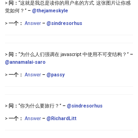
PHP 内容
Text Editing
>
问：
“这就是我总是读你的用户名的方式. 这张图片让你感
觉如何？”
–
@thejameskyle
Delphi
Motion UI Design
>
一个：
Answer
–
@sindresorhus
Assembler
Vue.js
AutoHotkey
Marionette.js
>
问：
“为什么人们强调在 javascript 中使用不可变结构？”
–
@annamalai-saro
AutoIt
Aurelia
>
一个：
Answer
–
@passy
Crystal
Charting
Frege
Ionic Framework 2
>
问：
“你为什么要旅行？”
–
@sindresorhus
CMake
Chrome DevTools
>
一个：
Answer
–
@RichardLitt
ActionScript 3
PostCSS