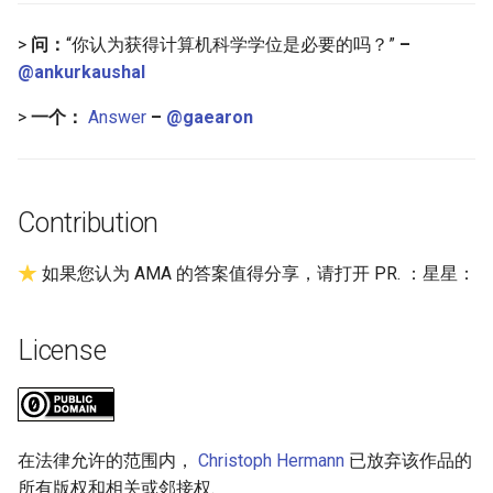
>
问：
“你认为获得计算机科学学位是必要的吗？”
–
WebGL
@ankurkaushal
Preact
>
一个：
Answer
–
@gaearon
Progressive Enhancement
Next.js
Contribution
Hyperapp
如果您认为 AMA 的答案值得分享，请打开 PR. ：星星：
lit-html
License
JAMstack
移动端 web 开发
在法律允许的范围内，
Christoph Hermann
已放弃该作品的
所有版权和相关或邻接权.