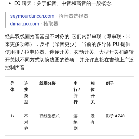
EQ 聊天：关于低音、中音和高音的一般概念.
seymourduncan.com
- 拾音器选择器
dimarzio.com
- 拾取器
经典双线圈拾音器是不对称的. 它们内部串联（即串联 - 带
来更多功率），反相（噪音更少）. 当前的多导体 PU 提供
使用推 / 拉电位器、迷你开关、拨动开关、大型开关和旋转
开关以不同方式切换线圈的选项，并允许直接在吉他上广泛
控制声音.
导
连
线圈分裂
串
相
例子
体
接
行 /
位
类
并
开
型
行
关
1x
不
双线圈模式
连
没
影子 AZ48
对
续
有
称
剧