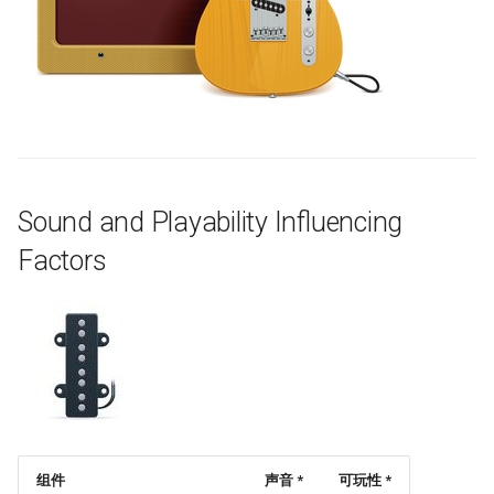
Amazon Web Services
Erlang
Inspiration
Kubernetes
信息检索
Alfred Workflows
Readme
Flat Mount Tele Routing
Windows
Julia
Ember
Lumen
Terminals Are Sexy
Tools
Flat Mount Schaller Routing
IPFS
Lua
Android UI
Serverless 框架
Styleguides
Tremolo Routing
Fuse
C
iOS UI
Apache Wicket
设计与开发指南
Tune-O-Matic Gibson Style
Sound and Playability Influencing
Routing
Heroku
C/C++
Meteor
Vert.x
工程师博客
Factors
Other Rare Bridge Variants
Raspberry Pi
R
BEM
Terraform
Self Hosted
Pickup Routing
Qt
D
Flexbox
Vapor
FOSS Production Apps
Tuning Machines
WebExtensions
Common Lisp
Web Typography
Gulp
Bridges
RubyMotion
Perl
Web Accessibility
AMA
组件
声音 *
可玩性 *