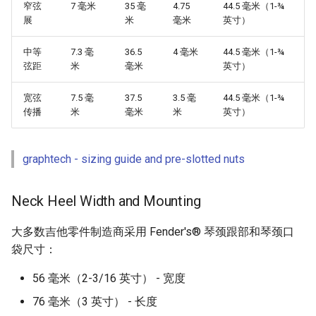
窄弦
7 毫米
35 毫
4.75
44.5 毫米（1-¾
Healthcare
展
米
毫米
英寸）
中等
7.3 毫
36.5
4 毫米
44.5 毫米（1-¾
Magento 2
弦距
米
毫米
英寸）
TikZ
宽弦
7.5 毫
37.5
3.5 毫
44.5 毫米（1-¾
传播
米
毫米
米
英寸）
Neuroscience
graphtech - sizing guide and pre-slotted nuts
Ad-Free
Esolangs
Neck Heel Width and Mounting
Prometheus
大多数吉他零件制造商采用 Fender's® 琴颈跟部和琴颈口
袋尺寸：
Homematic
56 毫米（2-3/16 英寸） - 宽度
Ledger
76 毫米（3 英寸） - 长度