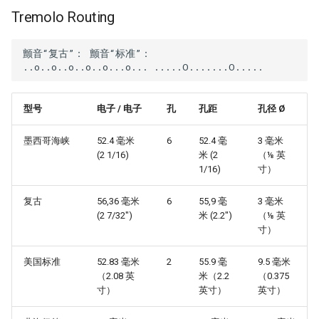
Tremolo Routing
颤音“复古”： 颤音“标准”：

型号
电子 / 电子
孔
孔距
孔径 Ø
墨西哥海峡
52.4 毫米
6
52.4 毫
3 毫米
(2 1/16)
米 (2
（⅛ 英
1/16)
寸）
复古
56,36 毫米
6
55,9 毫
3 毫米
(2 7/32")
米 (2.2")
（⅛ 英
寸）
美国标准
52.83 毫米
2
55.9 毫
9.5 毫米
（2.08 英
米（2.2
（0.375
寸）
英寸）
英寸）