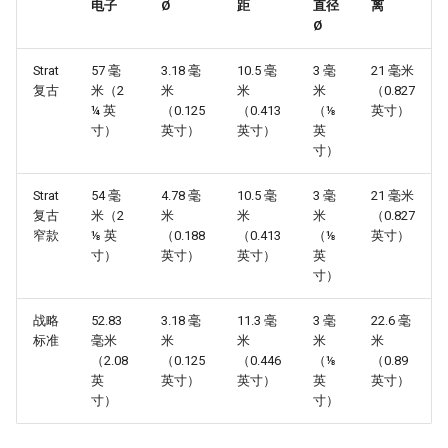
电子
Ø
距
直径
离
Ø
Strat
57 毫
3.18 毫
10.5 毫
3 毫
21 毫米
复古
米（2
米
米
米
（0.827
¼ 英
（0.125
（0.413
（⅛
英寸）
寸）
英寸）
英寸）
英
寸）
Strat
54 毫
4.78 毫
10.5 毫
3 毫
21 毫米
复古
米（2
米
米
米
（0.827
窄款
⅛ 英
（0.188
（0.413
（⅛
英寸）
寸）
英寸）
英寸）
英
寸）
战略
52.83
3.18 毫
11.3 毫
3 毫
22.6 毫
标准
毫米
米
米
米
米
（2.08
（0.125
（0.446
（⅛
（0.89
英
英寸）
英寸）
英
英寸）
寸）
寸）