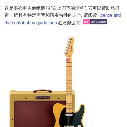
Mounting
g
这是实心电吉他组装的 “自上而下的清单”. 它可以帮助您打
React Native
Haskell
Web Components
Symfony 内容
加密
数学
PICO-8
GitHub
PostgreSQL
Audio Visualization
教育游戏
Incident Response
REST
Maintenance Modules
s
造一把具有特定声音和演奏特性的吉他. 请阅读
Fretboard's Radius
licence and
Xamarin
PureScript
Polymer
Laravel
加密内容
递归
Game Boy Development
GitHub 内容
CouchDB
Broadcasting
学习 JavaScript
Vehicle Security and Car
Selenium
npm
the contribution guidelines
在贡献之前.
e
Fret Sizes
Hacking
a
Linux
Go
Angular
Laravel 内容
机器视觉
Construct 2
Git Cheat Sheet & Git Flow
HBase
Pixel Art
Appium
AVA
Common Neck Head
Web 安全
r
Shapes
Linux 内容
Scala
Backbone
Rails
深度学习
Gideros
Git Tips
FFmpeg
持续集成与交付
ESLint
c
Lockpicking
Tuner Holes
macOS
Ruby
HTML5
Rails 内容
深度学习内容
Git Add-ons
Services Engineering
Functional Programming
h
Umbraco
Guitar Bodies
macOS 内容
Clojure
SVG
Phalcon
深度视觉
SSH
开发者免费
Observables
Refinery CMS
.
h
t
a
e
s
s
Body Shapes
.
e
watchOS
ClojureScript
Canvas
有用的
开放的社会大学
FOSS for Developers
Answers
片段
npm scripts
h
t
a
s
s
Wagtail
Bridge And Pickup Routing
JVM
Elixir
KnockoutJS
nginx
函数式变成
Hyper
Sketch
Overview
Drupal
Salesforce
Elm
Dojo Toolkit
Dropwizard
静态分析和代码质量
PowerShell
脚手架
Flat Mount Strat Routing