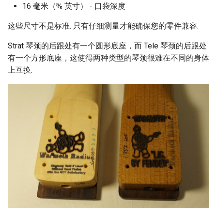
16 毫米（⅝ 英寸） - 口袋深度
放弃版权
这些尺寸不是标准. 只有仔细测量才能确保您的零件兼容.
加密货币工具与算法
Strat 琴颈的后跟处有一个圆形底座，而 Tele 琴颈的后跟处
有一个方形底座，这使得两种类型的琴颈很难在不同的身体
Diversity
上互换.
开源支持者
设计原则
Visual Regression Testing
Theravada
inspectIT
开源项目维护者