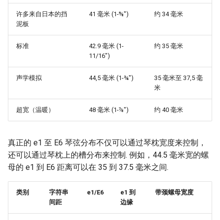
许多来自日本的挡
41 毫米 (1-⅝")
约 34 毫米
JMeter
泥板
创造性编程
标准
42.9 毫米 (1-
约 35 毫米
11/16")
无需登录 web 应用
声学模拟
44,5 毫米 (1-¾")
35 毫米至 37,5 毫
米
测试
超宽（温暖）
48 毫米 (1-⅞")
约 40 毫米
免费软件
Framer
真正的 e1 至 E6 琴弦分布不仅可以通过琴枕宽度来控制，
还可以通过琴枕上的槽分布来控制. 例如，44.5 毫米宽的螺
Markdown
母的 e1 到 E6 距离可以在 35 到 37.5 毫米之间.
Dev Fun
类别
字符串
e1/E6
e1 到
带颈螺母宽度
间距
边缘
Events in the Netherlands