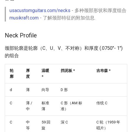
Eta
Draft.js
女性开发者专属
usacustomguitars.com/necks
- 多种颈部形状和厚度组合
Idris
Service Workers
Vorpal
musikraft.com
- 了解颈部特征的附加信息.
Progressive Web Apps
Vulkan
Neck Profile
choo
LaTeX
颈部轮廓是轮廓（C、U、V、不对称）和厚度 (.0750"- 1")
的组合
Redux
Funny Markov Chains
轮
厚
温暖
挡泥板 *
吉布森 *
webpack
Bioinformatics
廓
度
*
Browserify
Colorful
d
薄
向导
D 形
Sass
Steam
C
薄 /
标准
C 形（AM 标
传统 C
中
薄
准）
Ant Design
Bots
C
中
59 回
深 C
C 轮（1959 年
等
旋
唱片）
Less
Site Reliability Engineering