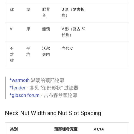
你
厚
肥背
U 形（复古长
WebGL
Empathy in Engineering
鱼
焦）
Preact
DTrace
V
厚
船颈
V 形（复古 52
长焦）
Progressive Enhancement
Userscripts
不
平
沃尔
当代 C
对
均
夫冈
Next.js
Pokémon
称
Hyperapp
ChatOps
*warmoth
温暖的颈部轮廓
lit-html
Falsehood
*fender
- 参见 “颈部形状” 过滤器
*gibson forum
- 吉布森琴颈轮廓
JAMstack
领域驱动设计
Neck Nut Width and Nut Slot Spacing
移动端 web 开发
Quantified Self
类别
颈部螺母宽度
e1/E6
Web 设计