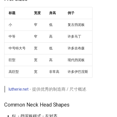
标题
宽度
身高
例子
小
窄
低
复古挡泥板
中等
窄
高
许多马丁
中号特大号
宽
低
许多吉布森
巨型
宽
高
现代挡泥板
高巨型
宽
非常高
许多伊巴涅斯
lutherie.net
- 提供优秀的制造商 / 尺寸概述.
Common Neck Head Shapes
6L - 挡泥板样式 - 左对齐