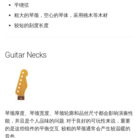
PHP 内容
Text Editing
Unicode
平绕弦
Active Pickups Electronics
粗大的琴颈，空心的琴体，采用桃木等木材
Delphi
Motion UI Design
Unicode 内容
Strings
较短的刻度长度
Assembler
Vue.js
新手友好项目
Scale Length
AutoHotkey
Marionette.js
Katas
Guitar Necks
Woods
AutoIt
Aurelia
Tools for Activism
Crystal
Charting
Citizen Science
Frege
Ionic Framework 2
TAP
CMake
Chrome DevTools
MQTT
琴颈厚度、琴颈宽度、琴颈轮廓和品丝尺寸都会影响演奏性
能，并且是个人品味的问题. 对于良好的可玩性来说，重要
ActionScript 3
PostCSS
Hacking Spots
的是这些组件的平衡交互. 较粗的琴颈通常会产生较温暖的
音色.