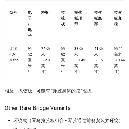
型号
电
桥梁
拉
拉弦
拉弦
拉弦
子
弦
板顶
板底
板直
/
板
部
部
径
电
子
调谐
约
74 毫
约
38 毫
41 毫
约 11
- O-
52
米
82
米
米
毫米
Matic
毫
（2.91
毫
（1.49
（1.61
（0.44
米
英
米
英
英
英
*
寸）
*
寸）
寸）
寸）
相反，系弦板 - 可能有 “穿过身体的弦” 钻孔.
Other Rare Bridge Variants
环绕式（琴马拉弦板组合 - 琴弦通过前侧安装并环绕）