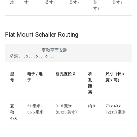
准
寸）
英寸）
英寸）
英
英寸）
寸）
Flat Mount Schaller Routing
             夏勒平面安装

型
电子 / 电
桥孔直径 Ø
桥
尺寸（长 x
号
子
孔
宽 x 高）
距
离
夏
51 毫米 -
3.18 毫米
约 X
73 x 49 x
勒
55.5 毫米
(0.125 英寸)
12(15) 毫米
47X