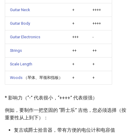
Hardware Parts Checklist
Smart TV
Groovy
Material Design
AMA 内容
Guitar Neck
+
++++
Electronics
GNOME
Dart
D3
开源图片
Guitar Body
+
++++
Pickup Properties
.NET
Java
Emails
OpenGL
Guitar Electronics
+++
-
Sound Control with
.NET 内容
Java 内容
jQuery
GraphQL
Strings
++
++
Switches
Amazon Alexa
Kotlin
jQuery 内容
Transit
Scale Length
+
+
Potentiometer and
Capacitor Values
Woods
（琴体、琴颈和指板）
+
+
DigitalOcean
OCaml
Web Audio
研究工具
Volume and Tone
Flutter
ColdFusion
离线优先
数据可视化
* 影响力（“-” 代表很小，“++++” 代表很强）
Potentiometer Options
Home Assistant
Fortran
静态网站服务
社交媒体分享链接
例如，要制作一把坚固的 “爵士乐” 吉他，您必须选择（按
Potentiometer Knob Styles
重要性从上到下）：
PHP
Cycle.js
微服务
Electronics Wiring Schemas
复古或爵士拾音器，带有方便的电位计和电容值