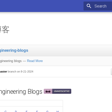
Initializing 
博客
gineering-blogs
ngineering blogs
—
Read More
aster
branch on 8-21-2024
ngineering Blogs
C
D
E
F
G
H