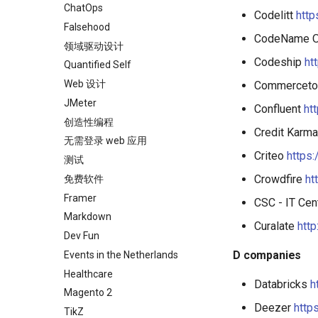
ChatOps
Codelitt
http
Falsehood
CodeName 
领域驱动设计
Codeship
ht
Quantified Self
Web 设计
Commerceto
JMeter
Confluent
ht
创造性编程
Credit Karm
无需登录 web 应用
Criteo
https
测试
Crowdfire
ht
免费软件
Framer
CSC - IT Cen
Markdown
Curalate
http
Dev Fun
D companies
Events in the Netherlands
Healthcare
Databricks
h
Magento 2
Deezer
http
TikZ