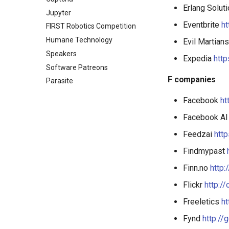
Erlang Solut
Jupyter
Eventbrite
ht
FIRST Robotics Competition
Humane Technology
Evil Martian
Speakers
Expedia
htt
Software Patreons
F companies
Parasite
Facebook
ht
Facebook AI
Feedzai
htt
Findmypast
Finn.no
http:
Flickr
http://
Freeletics
ht
Fynd
http://