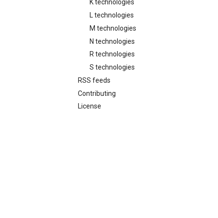
K technologies
L technologies
M technologies
N technologies
R technologies
S technologies
RSS feeds
Contributing
License