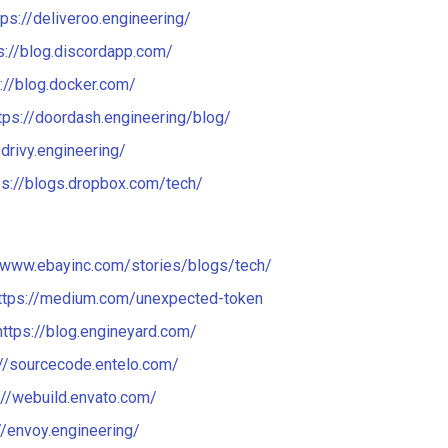
tps://deliveroo.engineering/
s://blog.discordapp.com/
://blog.docker.com/
tps://doordash.engineering/blog/
/drivy.engineering/
ps://blogs.dropbox.com/tech/
//www.ebayinc.com/stories/blogs/tech/
ttps://medium.com/unexpected-token
https://blog.engineyard.com/
://sourcecode.entelo.com/
://webuild.envato.com/
//envoy.engineering/