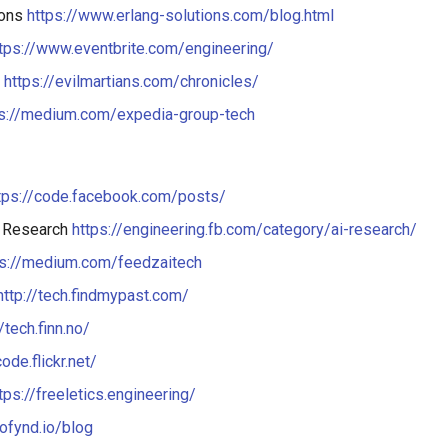
ions
https://www.erlang-solutions.com/blog.html
tps://www.eventbrite.com/engineering/
s
https://evilmartians.com/chronicles/
ps://medium.com/expedia-group-tech
tps://code.facebook.com/posts/
 Research
https://engineering.fb.com/category/ai-research/
ps://medium.com/feedzaitech
http://tech.findmypast.com/
//tech.finn.no/
code.flickr.net/
tps://freeletics.engineering/
gofynd.io/blog