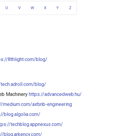
U
V
W
X
Y
Z
ps://8thlight.com/blog/
//tech.adroll.com/blog/
eb Machinery
https://advancedweb.hu/
://medium.com/airbnb-engineering
://blog.algolia.com/
tps://techblog.appnexus.com/
://blog.arkency.com/