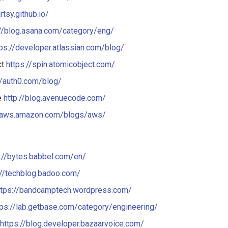
artsy.github.io/
://blog.asana.com/category/eng/
tps://developer.atlassian.com/blog/
ct
https://spin.atomicobject.com/
//auth0.com/blog/
e
http://blog.avenuecode.com/
//aws.amazon.com/blogs/aws/
://bytes.babbel.com/en/
://techblog.badoo.com/
ttps://bandcamptech.wordpress.com/
tps://lab.getbase.com/category/engineering/
https://blog.developer.bazaarvoice.com/