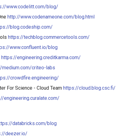
s://www.codelitt.com/blog/
One
http://www.codenameone.com/blog.html
tps://blog.codeship.com/
ols
https://techblog.commercetools.com/
tps://www.confluent.io/blog
a
https://engineering.creditkarma.com/
://medium.com/criteo-labs
tps://crowdfire.engineering/
ter For Science - Cloud Team
https://cloud.blog.csc.fi/
://engineering.curalate.com/
ttps://databricks.com/blog
s://deezer.io/