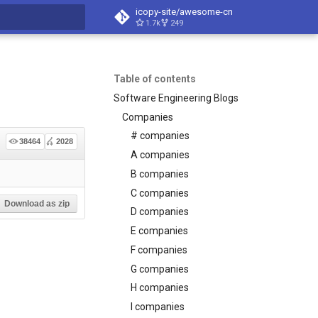
icopy-site/awesome-cn
1.7k
249
search
Table of contents
Software Engineering Blogs
Companies
# companies
38464
2028
A companies
B companies
C companies
Download as zip
D companies
E companies
F companies
G companies
H companies
I companies