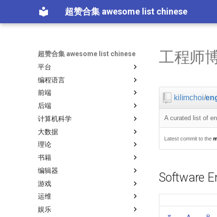
超赞合集 awesome list chinese
工程师
超赞合集 awesome list chinese
平台
编程语言
Node.js
前端
前端开发
JavaScript
kilimchoi
/
en
后端
iOS
JavaScript 内容
ES6 Tools
A curated list of e
计算机科学
Android
Swift
Web 性能优化
Flask
Promises
大数据
IoT & Hybrid Apps
Swift 内容
Web Tools
Docker
大学课程
Standard Style
Latest commit to the
m
理论
Electron
Python
CSS
Vagrant
数据科学
大数据
必看讲座
教育
书籍
Cordova
Python 内容
CSS 内容
Pyramid
数据科学内容
Hadoop
论文精选
Tips
练习
编辑器
React Native
Rust
React
Play1 Framework
机器学习
数据工程
演讲
免费编程书籍
网络层
Asyncio
Critical-Path Tools
教程
Software E
游戏
Xamarin
Haskell
React 内容
CakePHP
机器学习内容
Streaming
算法
免费软件测试书籍
Sublime Text
Micro npm Packages
Scientific Audio
Scalability
运维
Linux
PureScript
Web Components
Symfony
语音与子软语言处理内容
Apache Spark
算法可视化
Go 书籍
Vim
游戏开发
Mad Science npm Packages
CircuitPython
必看讲座
Relay
教程
娱乐
Linux 内容
Go
Polymer
Symfony 内容
语言学
人工智能
R 书籍
Atom
游戏演讲
Quick Look Plugins
Maintenance Modules
Protips
Ruby 机器学习
西班牙语
#
A
B