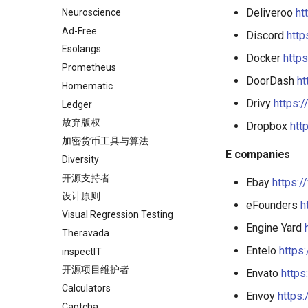
Deliveroo
ht
Neuroscience
Ad-Free
Discord
http
Esolangs
Docker
https
Prometheus
DoorDash
ht
Homematic
Drivy
https:/
Ledger
放弃版权
Dropbox
htt
加密货币工具与算法
E companies
Diversity
开源支持者
Ebay
https:
设计原则
eFounders
h
Visual Regression Testing
Engine Yard
Theravada
Entelo
https
inspectIT
开源项目维护者
Envato
https
Calculators
Envoy
https:
Captcha