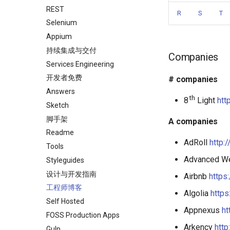
Refinery CMS
.NET 内容
Java
D3
REST
R
S
T
Wagtail
Amazon Alexa
Java 内容
Emails
Selenium
Core
Drupal
DigitalOcean
Kotlin
jQuery
Appium
RxJava
Flutter
OCaml
jQuery 内容
持续集成与交付
Companies
Home Assistant
ColdFusion
Web Audio
Services Engineering
Tips
Fortran
离线优先
开发者免费
# companies
PHP
静态网站服务
Answers
th
8
Light
htt
PHP 内容
Cycle.js
Sketch
Delphi
Text Editing
脚手架
Composer
A companies
Assembler
Motion UI Design
Readme
AdRoll
http:
AutoHotkey
Vue.js
Tools
Advanced W
AutoIt
Marionette.js
Styleguides
Crystal
Aurelia
设计与开发指南
Airbnb
https
Frege
Charting
工程师博客
Algolia
https
CMake
Ionic Framework 2
Self Hosted
Appnexus
ht
ActionScript 3
Chrome DevTools
FOSS Production Apps
Arkency
http
Eta
PostCSS
Gulp