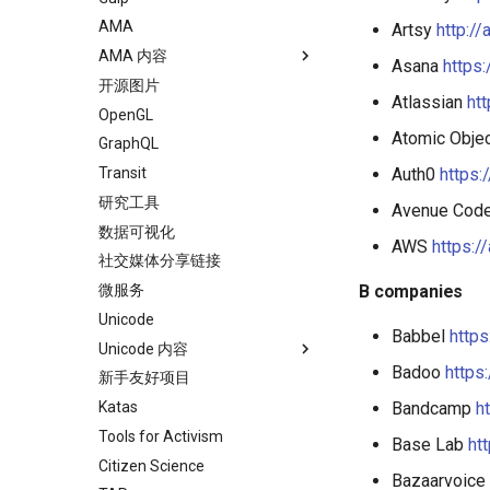
Idris
Draft.js
AMA
Artsy
http://
Service Workers
AMA 内容
Asana
https
Progressive Web Apps
开源图片
Answers
Atlassian
ht
choo
OpenGL
Atomic Obje
Redux
GraphQL
webpack
Transit
Auth0
https:
Browserify
研究工具
Avenue Cod
Sass
数据可视化
AWS
https:
Ant Design
社交媒体分享链接
Less
微服务
B companies
WebGL
Unicode
Babbel
https
Preact
Unicode 内容
Badoo
https
Progressive Enhancement
新手友好项目
Code Points
Next.js
Katas
Bandcamp
h
Hyperapp
Tools for Activism
Base Lab
ht
lit-html
Citizen Science
Bazaarvoice