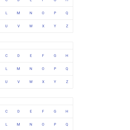
L
M
N
O
P
Q
U
V
W
X
Y
Z
C
D
E
F
G
H
L
M
N
O
P
Q
U
V
W
X
Y
Z
C
D
E
F
G
H
L
M
N
O
P
Q