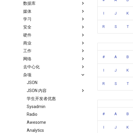
数据库
macOS
Scala
Angular
Laravel
加密
SEO
思维扩展类书籍
Visual Studio Code
Godot
Dev Env
Science Fiction
Containers
npm
Education
Core ML Models
NLP with Ruby
媒体
macOS 内容
Ruby
Backbone
Laravel 内容
加密内容
编程竞赛
书籍作者
开源游戏
Dotfiles
Fantasy
Database
AVA
H2O
I
J
K
学习
watchOS
Clojure
HTML5
Rails
机器视觉
数学
Elixir 书籍
Unity
Shell
Podcasts
MySQL
Creative Commons Media
命令行
ESLint
教育
论文
R
S
T
安全
JVM
ClojureScript
SVG
Rails 内容
深度学习
递归
Chess
Fish
Email Newsletters
InfluxDB
Fonts
CLI Workshoppers
屏保
Functional Programming
硬件
Salesforce
Elixir
Canvas
Phalcon
深度学习内容
LÖVE
命令行应用
IT Quotes
Neo4j
Codeface
学习编程
应用安全
应用
Observables
Gems
.
h
t
a
e
s
s
.
e
商业
Amazon Web Services
Elm
KnockoutJS
有用的
深度视觉
PICO-8
ZSH 插件
MongoDB
Stock Resources
演讲
安全
Robotics
开源应用
npm scripts
TensorFlow
片段
h
t
a
s
s
工作
Windows
Erlang
Dojo Toolkit
nginx
开放的社会大学
Game Boy Development
GitHub
RethinkDB
GIF
科技视频
夺旗赛
IOT
Open Companies
论文
#
A
B
网络
IPFS
Julia
Inspiration
Dropwizard
函数式变成
Construct 2
GitHub 内容
TinkerPop
音乐
深入机器学习
恶意软件分析
Electronics
Places to Post Your Startup
Slack
教育
去中心化
Fuse
Lua
Ember
Kubernetes
静态分析和代码质量
Gideros
Git Cheat Sheet & Git Flow
PostgreSQL
开源文档
计算机历史
Android 安全
Bluetooth Beacons
OKR Methodology
Slack 内容
软件定义网络
浏览器插件
I
J
K
杂项
Heroku
C
Android UI
Lumen
信息检索
Git Tips
CouchDB
Audio Visualization
少儿编程
Hacking
Electric Guitar Specifications
Leading and Managing
远程工作
网络分析
比特币
Cheat Sheet
Slack
Raspberry Pi
C/C++
iOS UI
Serverless 框架
Git Add-ons
HBase
Broadcasting
教育游戏
Honeypots
Indie
生产力
PCAPTools
波场
JSON
R
S
T
Qt
R
Meteor
Apache Wicket
SSH
Pixel Art
学习 JavaScript
Incident Response
Niche Job Boards
Non-Financial Blockchain
JSON 内容
WebExtensions
D
BEM
Vert.x
FOSS for Developers
FFmpeg
Vehicle Security and Car
面试
Mastodon
学生开发者优惠
GeoJSON
Hacking
RubyMotion
Common Lisp
Flexbox
Terraform
Hyper
Code Review
以太坊
Sysadmin
Datasets
Web 安全
#
A
B
Smart TV
Perl
Web Typography
Vapor
PowerShell
Radio
Lockpicking
GNOME
Groovy
Web Accessibility
Alfred Workflows
Awesome
I
J
K
Umbraco
.NET
Dart
Material Design
Terminals Are Sexy
Analytics