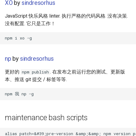
XO
by
sindresorhus
放弃版权
JavaScript 快乐风格 linter. 执行严格的代码风格. 没有决策.
加密货币工具与算法
没有配置. 它只是工作！
Diversity
开源支持者
np
by
sindresorhus
设计原则
更好的
. 在发布之前运行您的测试、更新版
npm publish
本、推送 git 提交 / 标签等等.
Visual Regression Testing
Theravada
inspectIT
maintenance bash scripts
开源项目维护者
alias patch=&#39;pre-version &amp;&amp; npm version p