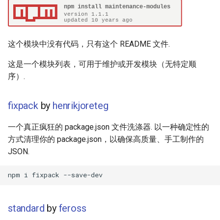
gh-pages-deploy by
g
meandave
React Native
Web Components
Symfony 内容
加密
数学
PICO-8
GitHub
PostgreSQL
Audio Visualization
教育游戏
Incident Response
REST
s
npm-release by phuu
Xamarin
Polymer
Laravel
加密内容
递归
Game Boy Development
GitHub 内容
CouchDB
Broadcasting
学习 JavaScript
Vehicle Security and Car
Selenium
e
这个模块中没有代码，只有这个 README 文件.
Hacking
a
npm-check-updates by
Linux
Angular
Laravel 内容
机器视觉
Construct 2
Git Cheat Sheet & Git Flow
HBase
Pixel Art
Appium
这是一个模块列表，可用于维护或开发模块（无特定顺
tjunnone
Web 安全
序）.
r
Linux 内容
Backbone
Rails
深度学习
Gideros
Git Tips
FFmpeg
持续集成与交付
c
npe by zeke
Lockpicking
fixpack
by
henrikjoreteg
macOS
HTML5
Rails 内容
深度学习内容
Git Add-ons
Services Engineering
h
package-json-to-readme by
Umbraco
一个真正疯狂的 package.json 文件洗涤器. 以一种确定性的
zeke
macOS 内容
SVG
Phalcon
深度视觉
SSH
开发者免费
方式清理你的 package.json，以确保高质量、手工制作的
Refinery CMS
JSON.
.
h
t
a
e
s
s
npmwd by zeke
.
e
watchOS
Canvas
有用的
开放的社会大学
FOSS for Developers
Answers
片段
h
t
a
s
s
Wagtail
foundry by twolfson
JVM
KnockoutJS
nginx
函数式变成
Hyper
Sketch
Drupal
semantic-release by
standard
by
feross
Salesforce
Dojo Toolkit
Dropwizard
静态分析和代码质量
PowerShell
脚手架
boennemann