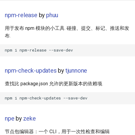
Text Editing
Unicode
npm-release
by
phuu
Motion UI Design
Unicode 内容
用于发布 npm 模块的小工具. 碰撞、提交、标记、推送和发
Vue.js
新手友好项目
布.
Marionette.js
Katas
Aurelia
Tools for Activism
npm-check-updates
by
tjunnone
Charting
Citizen Science
查找比 package.json 允许的更新版本的依赖项.
Ionic Framework 2
TAP
Chrome DevTools
MQTT
npe
by
zeke
PostCSS
Hacking Spots
节点包编辑器：一个 CLI，用于一次性检查和编辑