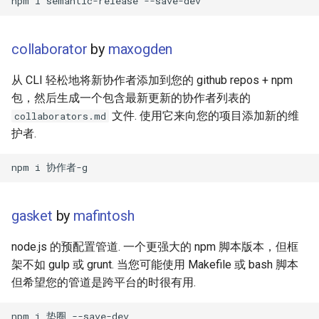
JMeter
collaborator
by
maxogden
创造性编程
从 CLI 轻松地将新协作者添加到您的 github repos + npm
无需登录 web 应用
包，然后生成一个包含最新更新的协作者列表的
文件. 使用它来向您的项目添加新的维
collaborators.md
测试
护者.
免费软件
Framer
gasket
by
mafintosh
Markdown
node.js 的预配置管道. 一个更强大的 npm 脚本版本，但框
架不如 gulp 或 grunt. 当您可能使用 Makefile 或 bash 脚本
Dev Fun
但希望您的管道是跨平台的时很有用.
Events in the Netherlands