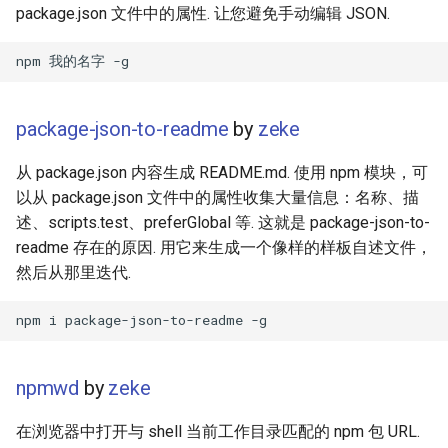
Draft.js
女性开发者专属
package.json 文件中的属性. 让您避免手动编辑 JSON.
Service Workers
Vorpal
Progressive Web Apps
Vulkan
package-json-to-readme
by
zeke
choo
LaTeX
从 package.json 内容生成 README.md. 使用 npm 模块，可
以从 package.json 文件中的属性收集大量信息：名称、描
Redux
Funny Markov Chains
述、scripts.test、preferGlobal 等. 这就是 package-json-to-
readme 存在的原因. 用它来生成一个像样的样板自述文件，
webpack
Bioinformatics
然后从那里迭代.
Browserify
Colorful
Sass
Steam
npmwd
by
zeke
Ant Design
Bots
在浏览器中打开与 shell 当前工作目录匹配的 npm 包 URL.
Less
Site Reliability Engineering