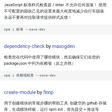
JavaScript 标准样式检查器 / linter. 不允许任何选项！ 使用
Amazon Web Services
Inspiration
Kubernetes
信息检索
Alfred Workflows
Readme
不可配置的固执己见的设置来最大程度地减少自行车脱落.
collaborator by maxogden
永远不要再对拉取请求提供样式反馈！
Windows
Ember
Lumen
Terminals Are Sexy
Tools
gasket by mafintosh
IPFS
Android UI
Serverless 框架
Styleguides
module-init by ngoldman
Fuse
iOS UI
Apache Wicket
设计与开发指南
dependency-check
by
maxogden
gh-release by ngoldman
Heroku
Meteor
Vert.x
工程师博客
检查您在代码中使用了哪些模块，然后确保它们在您的
XO by sindresorhus
package.json 中列为依赖项（反之亦然）.
Raspberry Pi
BEM
Terraform
Self Hosted
np by sindresorhus
Qt
Flexbox
Vapor
FOSS Production Apps
maintenance bash scripts
create-module
by
finnp
WebExtensions
Web Typography
Gulp
用于创建模块的常规步骤的帮助工具. 创建空的 github 存储
RubyMotion
Web Accessibility
AMA
库，生成模块样板，运行 npm init，首先提交 + 推送等.