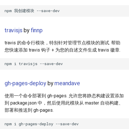
Smart TV
Material Design
AMA 内容
GNOME
D3
开源图片
travisjs
by
finnp
.NET
Emails
OpenGL
travis 的命令行模块，特别针对管理节点模块的测试. 帮助
.NET 内容
jQuery
GraphQL
您快速添加 travis 钩子 + 为您的自述文件生成 travis 徽章.
Amazon Alexa
jQuery 内容
Transit
DigitalOcean
Web Audio
研究工具
gh-pages-deploy
by
meandave
Flutter
离线优先
数据可视化
使用一个命令部署到 gh-pages. 允许您将静态构建设置添加
到 package.json 中，然后使用此模块从 master 自动构建、
Home Assistant
静态网站服务
社交媒体分享链接
部署和推送到 gh-pages.
Cycle.js
微服务