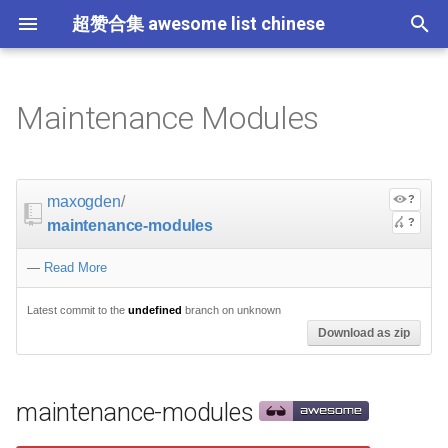
超赞合集 awesome list chinese
I
n
Maintenance Modules
Node.js
maintenance-modules
教育
Asyncio
RxJava
Composer
ES6 Tools
Flask
大学课程
大数据
论文精选
免费编程书籍
Sublime Text
游戏开发
Quick Look Plugins
Science Fiction
Database
Creative Commons Media
CLI Workshoppers
应用安全
Robotics
Open Companies
Slack
软件定义网络
比特币
JSON
Containers
命令行
Core
Critical-Path Tools
Relay
Tips
Education
教育
Gems
教程
教程
西班牙语
论文
TensorFlow
浏览器插件
Slack
GeoJSON
Answers
Code Points
i
t
前端开发
练习
Scientific Audio
Web 性能优化
Docker
数据科学
Hadoop
演讲
免费软件测试书籍
Vim
游戏演讲
Dev Env
Fantasy
MySQL
Fonts
学习编程
安全
IOT
Places to Post Your Startup
Slack 内容
网络分析
波场
JSON 内容
fixpack by henrikjoreteg
屏保
Scalability
Ruby 机器学习
NLP with Ruby
论文
Cheat Sheet
Datasets
maxogden
/
?
i
?
maintenance-modules
iOS
CircuitPython
Web Tools
Vagrant
数据科学内容
数据工程
算法
Go 书籍
Atom
Godot
Dotfiles
Podcasts
InfluxDB
Codeface
演讲
夺旗赛
Electronics
OKR Methodology
远程工作
PCAPTools
Non-Financial Blockchain
学生开发者优惠
standard by feross
应用
必看讲座
Core ML Models
教育
a
—
Read More
Android
CSS
Pyramid
机器学习
Streaming
算法可视化
R 书籍
Visual Studio Code
开源游戏
Shell
Email Newsletters
Neo4j
Stock Resources
科技视频
恶意软件分析
Bluetooth Beacons
Leading and Managing
生产力
Mastodon
Sysadmin
dependency-check by
开源应用
Protips
H2O
l
maxogden
Latest commit to the
undefined
branch on unknown
i
IoT & Hybrid Apps
CSS 内容
Play1 Framework
机器学习内容
Apache Spark
人工智能
思维扩展类书籍
Unity
Fish
IT Quotes
MongoDB
GIF
深入机器学习
Android 安全
Electric Guitar Specifications
Indie
Niche Job Boards
以太坊
Radio
Download as zip
z
create-module by finnp
Electron
React
CakePHP
语音与子软语言处理内容
SEO
书籍作者
Chess
命令行应用
RethinkDB
音乐
计算机历史
Hacking
面试
Awesome
i
travisjs by finnp
maintenance-modules
n
Cordova
React 内容
Symfony
语言学
编程竞赛
Elixir 书籍
LÖVE
ZSH 插件
TinkerPop
开源文档
少儿编程
Honeypots
Code Review
Analytics