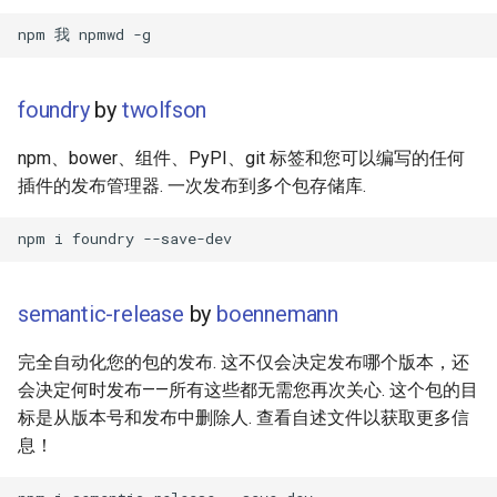
WebGL
Empathy in Engineering
Preact
DTrace
foundry
by
twolfson
npm、bower、组件、PyPI、git 标签和您可以编写的任何
Progressive Enhancement
Userscripts
插件的发布管理器. 一次发布到多个包存储库.
Next.js
Pokémon
Hyperapp
ChatOps
semantic-release
by
boennemann
lit-html
Falsehood
完全自动化您的包的发布. 这不仅会决定发布哪个版本，还
JAMstack
领域驱动设计
会决定何时发布——所有这些都无需您再次关心. 这个包的目
标是从版本号和发布中删除人. 查看自述文件以获取更多信
移动端 web 开发
Quantified Self
息！
Web 设计