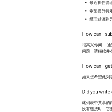
最近担任管理
Site Reliability Engineering
Empathy in Engineering
希望提升特
DTrace
经理过渡到
Userscripts
Pokémon
How can I sub
ChatOps
Falsehood
很高兴你问！ 
领域驱动设计
问题，请继续并
Quantified Self
Web 设计
How can I get
JMeter
创造性编程
如果您希望此列
无需登录 web 应用
测试
Did you write 
免费软件
此列表中共享的内
Framer
没有链接时，它要
Markdown