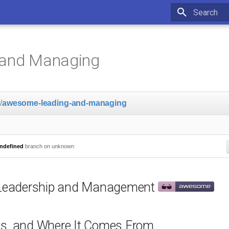
Initializing 
 and Managing
e
/
awesome-leading-and-managing
ndefined
branch on unknown
eadership and Management
Is, and Where It Comes From