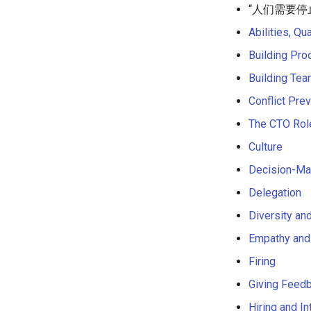
Refinery CMS
“人们需要停
.NET 内容
Java
D3
面试
Mastodon
学生开发者优惠
GeoJSON
Wagtail
Amazon Alexa
Java 内容
Emails
Code Review
以太坊
Sysadmin
Core
Datasets
Abilities, Qu
Drupal
DigitalOcean
Kotlin
jQuery
Radio
RxJava
Building Pro
Flutter
OCaml
jQuery 内容
Awesome
Building Te
Home Assistant
ColdFusion
Web Audio
Analytics
Tips
Conflict Pre
Fortran
离线优先
REST
The CTO Rol
PHP
静态网站服务
Selenium
PHP 内容
Cycle.js
Appium
Culture
Delphi
Text Editing
持续集成与交付
Composer
Decision-Mak
Assembler
Motion UI Design
Services Engineering
Delegation
AutoHotkey
Vue.js
开发者免费
Diversity and
AutoIt
Marionette.js
Answers
Crystal
Aurelia
Sketch
Empathy and
Frege
Charting
脚手架
Firing
CMake
Ionic Framework 2
Readme
Giving Feedb
ActionScript 3
Chrome DevTools
Tools
Hiring and I
Eta
PostCSS
Styleguides