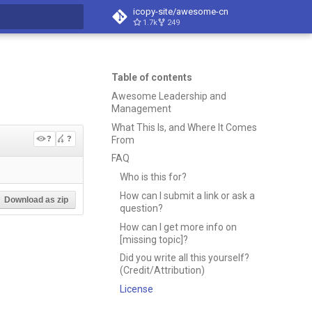
icopy-site/awesome-cn
1.7k
249
search
Table of contents
Awesome Leadership and
Management
What This Is, and Where It Comes
From
?
?
FAQ
Who is this for?
How can I submit a link or ask a
Download as zip
question?
How can I get more info on
[missing topic]?
Did you write all this yourself?
(Credit/Attribution)
License