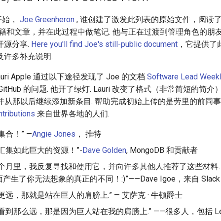
右开始，
Joe Greenheron
, 谁创建了激发此列表的原始文件，阅读了
的书籍和文章，并在此过程中做笔记. 他与正在过渡到管理角色的朋
开源分享.
Here you'll find Joe's still-public document
，它提供了
及许多补充说明.
auri Apple 通过以下途径发现了 Joe 的文档
Software Lead Week
itHub 的问题. 他开了绿灯. Lauri 改变了格式（非常简短的
 并从那以后继续添加新条目. 帮助完成初始上传的是劳里的前同
ntributions
来自世界各地的人们.
集合！” —
Angie Jones
， 推特
汇集如此巨大的资源！”-
Dave Golden
, MongoDB 和贡献者
个月里，我反复寻找和使用它，并向许多其他人推荐了这些材料.
生了你无法想象的真正的不同！:)”——Dave Igoe，来自 Slack
更远，那就是站在巨人的肩膀上.” — 艾萨克 · 牛顿爵士
到那么远，那是因为巨人站在我的肩膀上.” ——很多人，包括 Leigh