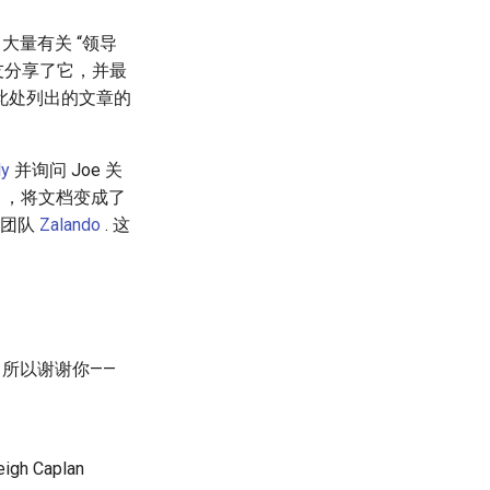
大量有关 “领导
友分享了它，并最
此处列出的文章的
ly
并询问 Joe 关
简介），将文档变成了
事团队
Zalando
. 这
 所以谢谢你——
 Caplan