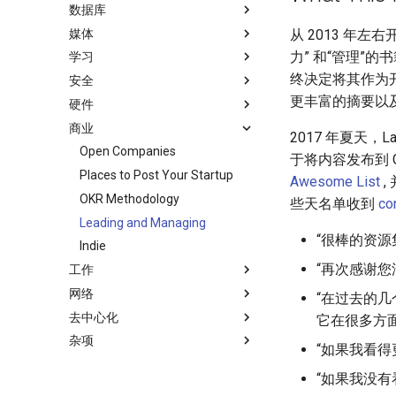
数据库
macOS
Scala
Angular
Laravel
加密
SEO
思维扩展类书籍
Visual Studio Code
Godot
Dev Env
Science Fiction
Containers
npm
Education
Core ML Models
NLP with Ruby
媒体
macOS 内容
Ruby
Backbone
Laravel 内容
加密内容
编程竞赛
书籍作者
开源游戏
Dotfiles
Fantasy
Database
AVA
H2O
从 2013 年左
力” 和“管理”
学习
watchOS
Clojure
HTML5
Rails
机器视觉
数学
Elixir 书籍
Unity
Shell
Podcasts
MySQL
Creative Commons Media
命令行
ESLint
教育
论文
终决定将其作为
安全
JVM
ClojureScript
SVG
Rails 内容
深度学习
递归
Chess
Fish
Email Newsletters
InfluxDB
Fonts
CLI Workshoppers
屏保
Functional Programming
更丰富的摘要以
硬件
Salesforce
Elixir
Canvas
Phalcon
深度学习内容
LÖVE
命令行应用
IT Quotes
Neo4j
Codeface
学习编程
应用安全
应用
Observables
Gems
.
h
t
a
e
s
s
.
e
商业
Amazon Web Services
Elm
KnockoutJS
有用的
深度视觉
PICO-8
ZSH 插件
MongoDB
Stock Resources
演讲
安全
Robotics
开源应用
npm scripts
TensorFlow
片段
h
t
a
s
s
2017 年夏天，L
Windows
Erlang
Dojo Toolkit
nginx
开放的社会大学
Game Boy Development
GitHub
RethinkDB
GIF
科技视频
夺旗赛
IOT
Open Companies
论文
于将内容发布到 G
IPFS
Julia
Inspiration
Dropwizard
函数式变成
Construct 2
GitHub 内容
TinkerPop
音乐
深入机器学习
恶意软件分析
Electronics
Places to Post Your Startup
教育
Awesome List
,
Fuse
Lua
Ember
Kubernetes
静态分析和代码质量
Gideros
Git Cheat Sheet & Git Flow
PostgreSQL
开源文档
计算机历史
Android 安全
Bluetooth Beacons
OKR Methodology
浏览器插件
些天名单收到
co
Heroku
C
Android UI
Lumen
信息检索
Git Tips
CouchDB
Audio Visualization
少儿编程
Hacking
Electric Guitar Specifications
Leading and Managing
Cheat Sheet
“很棒的资源
Raspberry Pi
C/C++
iOS UI
Serverless 框架
Git Add-ons
HBase
Broadcasting
教育游戏
Honeypots
Indie
“再次感谢您
工作
Qt
R
Meteor
Apache Wicket
SSH
Pixel Art
学习 JavaScript
Incident Response
网络
WebExtensions
D
BEM
Vert.x
FOSS for Developers
FFmpeg
Vehicle Security and Car
Slack
“在过去的几
Hacking
去中心化
RubyMotion
Common Lisp
Flexbox
Terraform
Hyper
Slack 内容
软件定义网络
它在很多方面产
Web 安全
杂项
Smart TV
Perl
Web Typography
Vapor
PowerShell
远程工作
网络分析
比特币
Slack
“如果我看得
Lockpicking
GNOME
Groovy
Web Accessibility
Alfred Workflows
生产力
PCAPTools
波场
JSON
“如果我没有看
Umbraco
.NET
Dart
Material Design
Terminals Are Sexy
Niche Job Boards
Non-Financial Blockchain
JSON 内容