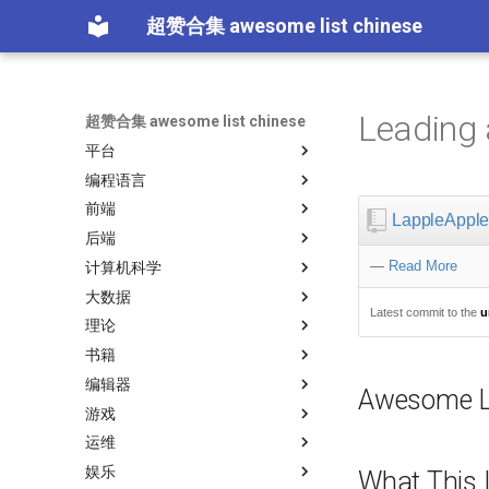
超赞合集 awesome list chinese
Leading
超赞合集 awesome list chinese
平台
编程语言
Node.js
前端
前端开发
JavaScript
LappleAppl
后端
iOS
JavaScript 内容
ES6 Tools
—
Read More
计算机科学
Android
Swift
Web 性能优化
Flask
Promises
大数据
IoT & Hybrid Apps
Swift 内容
Web Tools
Docker
大学课程
Standard Style
Latest commit to the
u
理论
Electron
Python
CSS
Vagrant
数据科学
大数据
必看讲座
教育
书籍
Cordova
Python 内容
CSS 内容
Pyramid
数据科学内容
Hadoop
论文精选
Tips
练习
编辑器
React Native
Rust
React
Play1 Framework
机器学习
数据工程
演讲
免费编程书籍
网络层
Asyncio
Critical-Path Tools
教程
Awesome L
游戏
Xamarin
Haskell
React 内容
CakePHP
机器学习内容
Streaming
算法
免费软件测试书籍
Sublime Text
Micro npm Packages
Scientific Audio
Scalability
运维
Linux
PureScript
Web Components
Symfony
语音与子软语言处理内容
Apache Spark
算法可视化
Go 书籍
Vim
游戏开发
Mad Science npm Packages
CircuitPython
必看讲座
Relay
教程
娱乐
Linux 内容
Go
Polymer
Symfony 内容
语言学
人工智能
R 书籍
Atom
游戏演讲
Quick Look Plugins
Maintenance Modules
Protips
Ruby 机器学习
西班牙语
What This 