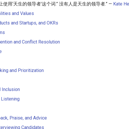
止使用‘天生的领导者’这个词.” 没有人是天生的领导者.” —
Kate H
alities and Values
ducts and Startups, and OKRs
ams
vention and Conflict Resolution
e
ing and Prioritization
 Inclusion
 Listening
ack, Praise, and Advice
nterviewing Candidates