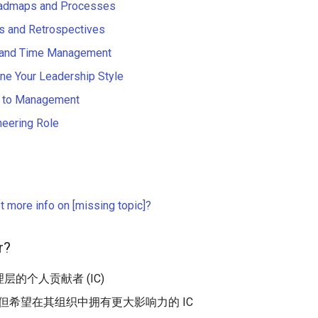
oadmaps and Processes
 and Retrospectives
y and Time Management
ine Your Leadership Style
g to Management
neering Role
t more info on [missing topic]?
r?
层的个人贡献者 (IC)
C 但希望在其组织中拥有更大影响力的 IC