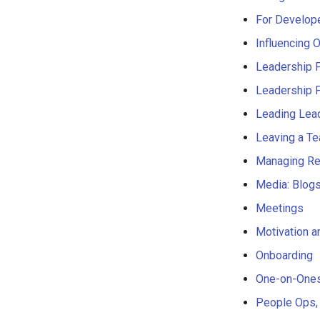
Idris
Draft.js
设计与开发指南
For Develope
Service Workers
工程师博客
Influencing 
Progressive Web Apps
Self Hosted
Leadership 
choo
FOSS Production Apps
Leadership P
Redux
Gulp
webpack
AMA
Leading Lea
Browserify
AMA 内容
Leaving a T
Sass
开源图片
Answers
Managing Re
Ant Design
OpenGL
Media: Blogs
Less
GraphQL
Meetings
WebGL
Transit
Preact
研究工具
Motivation a
Progressive Enhancement
数据可视化
Onboarding
Next.js
社交媒体分享链接
One-on-One
Hyperapp
微服务
People Ops,
lit-html
Unicode