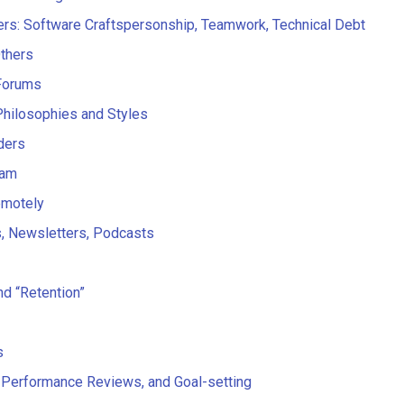
rs: Software Craftspersonship, Teamwork, Technical Debt
Others
Forums
hilosophies and Styles
ders
eam
motely
, Newsletters, Podcasts
nd “Retention”
s
 Performance Reviews, and Goal-setting