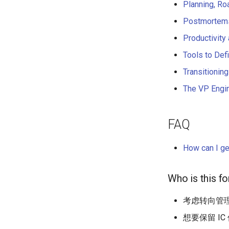
JAMstack
Unicode 内容
Planning, R
移动端 web 开发
新手友好项目
Code Points
Postmortems
Katas
Productivit
Tools for Activism
Tools to Def
Citizen Science
TAP
Transitionin
MQTT
The VP Engi
Hacking Spots
女性开发者专属
FAQ
Vorpal
Vulkan
How can I ge
LaTeX
Funny Markov Chains
Who is this fo
Bioinformatics
Colorful
考虑转向管理
Steam
想要保留 I
Bots